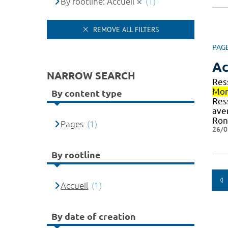
By rootline: Accueil
(1)
REMOVE ALL FILTERS
PAG
Ac
NARROW SEARCH
Res
Mon
By content type
Res
ave
Ron
Pages
(1)
26/0
By rootline
Accueil
(1)
By date of creation