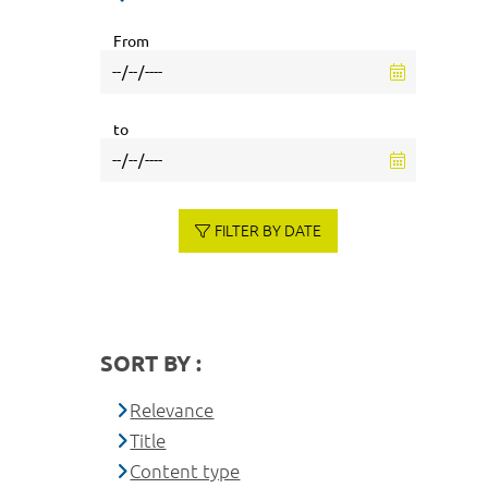
From
to
FILTER BY DATE
SORT BY :
Relevance
Title
Content type