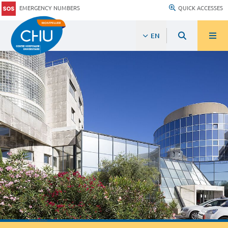
EMERGENCY NUMBERS
QUICK ACCESSES
EN