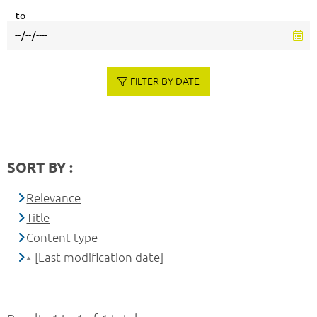
to
FILTER BY DATE
SORT BY :
Relevance
Title
Content type
[Last modification date]