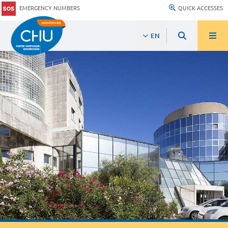
EMERGENCY NUMBERS
QUICK ACCESSES
EN