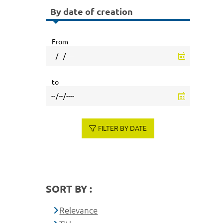
By date of creation
From
to
FILTER BY DATE
SORT BY :
Relevance