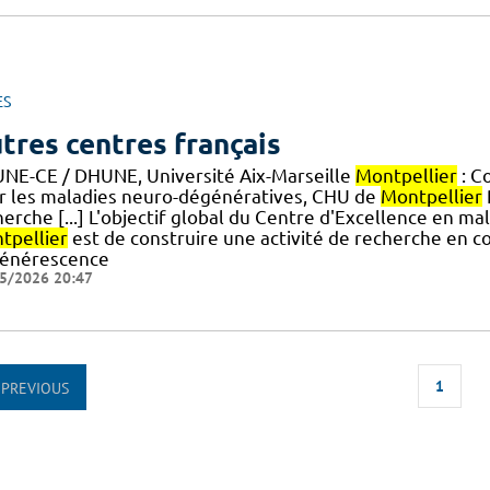
ES
tres centres français
NE-CE / DHUNE, Université Aix-Marseille
Montpellier
: C
r les maladies neuro-dégénératives, CHU de
Montpellier
herche [...] L'objectif global du Centre d'Excellence en 
tpellier
est de construire une activité de recherche en co
énérescence
5/2026 20:47
1
PREVIOUS