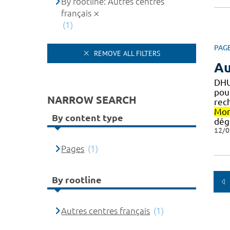
By rootline: Autres centres
français
(1)
PAG
REMOVE ALL FILTERS
Au
DHU
pou
NARROW SEARCH
rec
Mon
By content type
dég
12/0
Pages
(1)
By rootline
Autres centres français
(1)