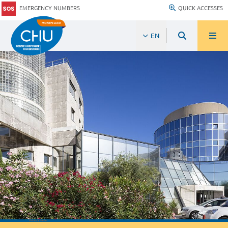
EMERGENCY NUMBERS
QUICK ACCESSES
EN