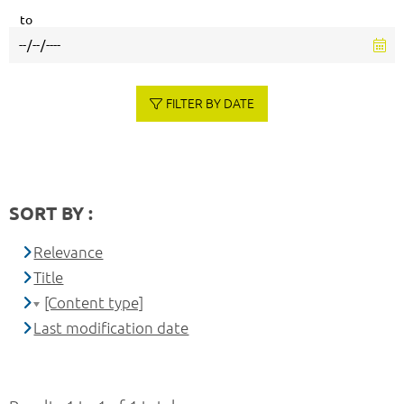
to
FILTER BY DATE
SORT BY :
Relevance
Title
[Content type]
Last modification date