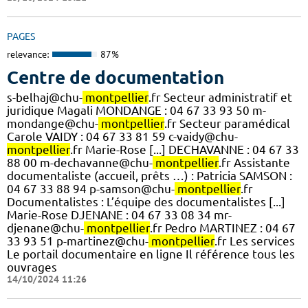
PAGES
relevance:
87%
Centre de documentation
s-belhaj@chu-
montpellier
.fr Secteur administratif et
juridique Magali MONDANGE : 04 67 33 93 50 m-
mondange@chu-
montpellier
.fr Secteur paramédical
Carole VAIDY : 04 67 33 81 59 c-vaidy@chu-
montpellier
.fr Marie-Rose [...] DECHAVANNE : 04 67 33
88 00 m-dechavanne@chu-
montpellier
.fr Assistante
documentaliste (accueil, prêts …) : Patricia SAMSON :
04 67 33 88 94 p-samson@chu-
montpellier
.fr
Documentalistes : L’équipe des documentalistes [...]
Marie-Rose DJENANE : 04 67 33 08 34 mr-
djenane@chu-
montpellier
.fr Pedro MARTINEZ : 04 67
33 93 51 p-martinez@chu-
montpellier
.fr Les services
Le portail documentaire en ligne Il référence tous les
ouvrages
14/10/2024 11:26