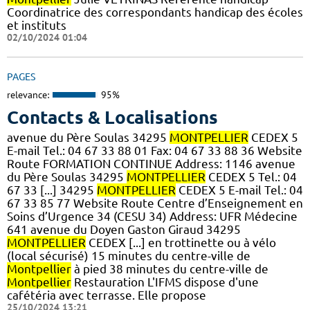
Coordinatrice des correspondants handicap des écoles
et instituts
02/10/2024 01:04
PAGES
relevance:
95%
Contacts & Localisations
avenue du Père Soulas 34295
MONTPELLIER
CEDEX 5
E-mail Tel.: 04 67 33 88 01 Fax: 04 67 33 88 36 Website
Route FORMATION CONTINUE Address: 1146 avenue
du Père Soulas 34295
MONTPELLIER
CEDEX 5 Tel.: 04
67 33 [...] 34295
MONTPELLIER
CEDEX 5 E-mail Tel.: 04
67 33 85 77 Website Route Centre d’Enseignement en
Soins d’Urgence 34 (CESU 34) Address: UFR Médecine
641 avenue du Doyen Gaston Giraud 34295
MONTPELLIER
CEDEX [...] en trottinette ou à vélo
(local sécurisé) 15 minutes du centre-ville de
Montpellier
à pied 38 minutes du centre-ville de
Montpellier
Restauration L'IFMS dispose d'une
cafétéria avec terrasse. Elle propose
25/10/2024 13:21