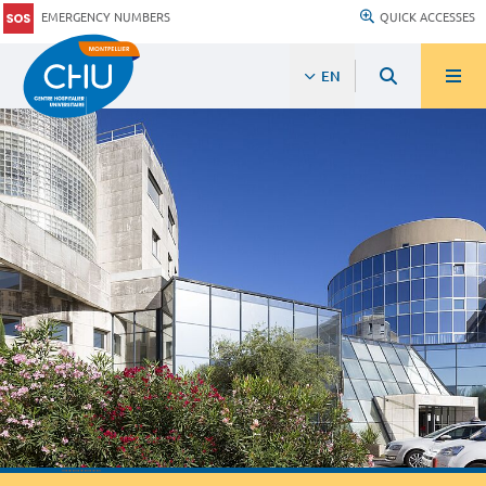
EMERGENCY NUMBERS
QUICK ACCESSES
EN