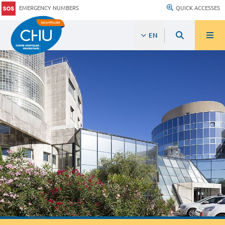
EMERGENCY NUMBERS
QUICK ACCESSES
EN