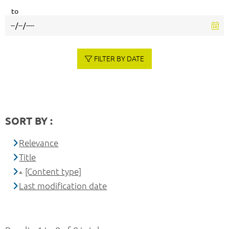
to
FILTER BY DATE
SORT BY :
Relevance
Title
[Content type]
Last modification date