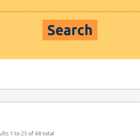
Search
lts 1 to 25 of 68 total