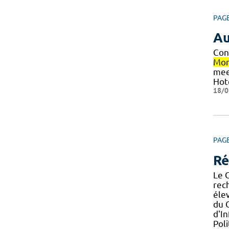
PAG
Au
Con
Mon
mee
Hot
18/0
PAG
Ré
Le 
rech
éle
du 
d'I
Pol