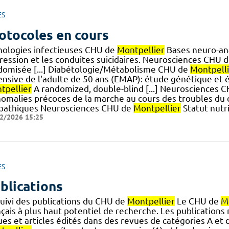
ES
otocoles en cours
hologies infectieuses CHU de
Montpellier
Bases neuro-ana
ression et les conduites suicidaires. Neurosciences CHU 
domisée [...] Diabétologie/Métabolisme CHU de
Montpelli
ensive de l'adulte de 50 ans (EMAP): étude génétique e
tpellier
A randomized, double-blind [...] Neurosciences 
nomalies précoces de la marche au cours des troubles d
opathiques Neurosciences CHU de
Montpellier
Statut nutr
2/2026 15:25
ES
blications
suivi des publications du CHU de
Montpellier
Le CHU de
M
çais à plus haut potentiel de recherche. Les publications
ues et articles édités dans des revues de catégories A e