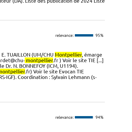
teur (DA). Liste des publication de 2024 Liste
relevance:
95%
Pr. E. TUAILLON (UM/CHU
Montpellier
, émarge
bardet@chu-
montpellier
.fr ) Voir le site TIE [...]
t le Dr. N. BONNEFOY (ICM, U1194).
montpellier
.fr) Voir le site Evocan TIE
S-IGF). ​Coordination : Sylvain Lehmann (s-
relevance:
94%