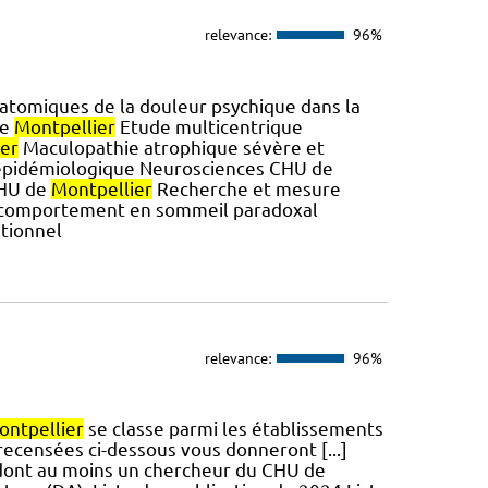
relevance:
96%
tomiques de la douleur psychique dans la
de
Montpellier
Etude multicentrique
er
Maculopathie atrophique sévère et
t épidémiologique Neurosciences CHU de
CHU de
Montpellier
Recherche et mesure
u comportement en sommeil paradoxal
itionnel
relevance:
96%
ontpellier
se classe parmi les établissements
 recensées ci-dessous vous donneront [...]
t dont au moins un chercheur du CHU de