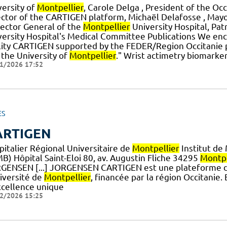
versity of
Montpellier
, Carole Delga , President of the Occ
ector of the CARTIGEN platform, Michaël Delafosse , May
rector General of the
Montpellier
University Hospital, Pat
versity Hospital's Medical Committee Publications We encou
ility CARTIGEN supported by the FEDER/Region Occitanie
 the University of
Montpellier
." Wrist actimetry biomarke
1/2026 17:52
ES
ARTIGEN
pitalier Régional Universitaire de
Montpellier
Institut de
B) Hôpital Saint-Eloi 80, av. Augustin Fliche 34295
Montpe
GENSEN [...] JORGENSEN CARTIGEN est une plateforme de
niversité de
Montpellier
, financée par la région Occitanie.
xcellence unique
2/2026 15:25