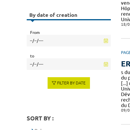
ven
Hôp
renc
By date of creation
Uni
18/0
From
PAG
to
ER
s d
du 
[..
FILTER BY DATE
Uni
Dév
rec
du 
09/0
SORT BY :