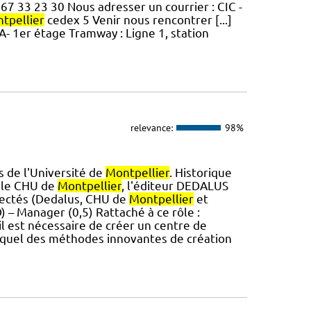
 67 33 23 30 Nous adresser un courrier : CIC -
tpellier
cedex 5 Venir nous rencontrer [...]
A- 1er étage Tramway : Ligne 1, station
relevance:
98%
s de l'Université de
Montpellier
. Historique
r le CHU de
Montpellier
, l'éditeur DEDALUS
nnectés (Dedalus, CHU de
Montpellier
et
) – Manager (0,5) Rattaché à ce rôle :
'il est nécessaire de créer un centre de
duquel des méthodes innovantes de création