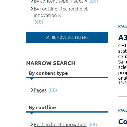
By content type: Pages
(68)
By rootline: Recherche et
innovation
(68)
PAG
A
REMOVE ALL FILTERS
CH
sta
ceu
Sain
NARROW SEARCH
scie
pro
By content type
anal
18/0
Pages
(68)
By rootline
PAG
Co
Recherche et innovation
(68)