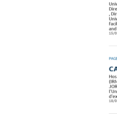
Uni
Dir
, Di
Uni
fac
and
15/0
PAG
C
Hos
(IRM
JOR
l’U
d'e
18/0