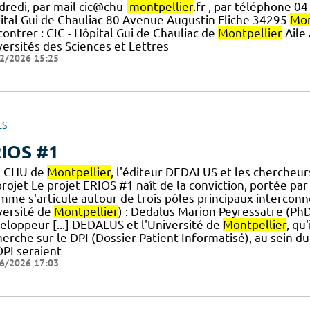
dredi, par mail cic@chu-
montpellier
.fr , par téléphone 04
ital Gui de Chauliac 80 Avenue Augustin Fliche 34295
Mon
ontrer : CIC - Hôpital Gui de Chauliac de
Montpellier
Aile 
versités des Sciences et Lettres
2/2026 15:25
ES
IOS #1
u CHU de
Montpellier
, l'éditeur DEDALUS et les chercheur
projet Le projet ERIOS #1 naît de la conviction, portée pa
.] mme s'articule autour de trois pôles principaux interco
versité de
Montpellier
) : Dedalus Marion Peyressatre (PhD
eloppeur [...] DEDALUS et l'Université de
Montpellier
, qu
herche sur le DPI (Dossier Patient Informatisé), au sein 
DPI seraient
6/2026 17:03