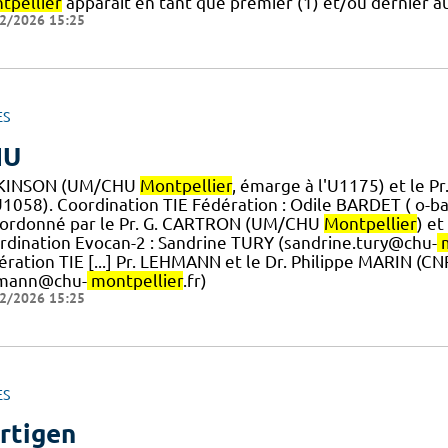
tpellier
apparaît en tant que premier (1) et/ou dernier au
2/2026 15:25
ES
HU
KINSON (UM/CHU
Montpellier
, émarge à l'U1175) et le 
'U1058). ​Coordination TIE Fédération : Odile BARDET ( o-
oordonné par le Pr. G. CARTRON (UM/CHU
Montpellier
) e
rdination Evocan-2 : Sandrine TURY (sandrine.tury@chu-
ration TIE [...] Pr. LEHMANN et le Dr. Philippe MARIN (CNR
mann@chu-
montpellier
.fr)
2/2026 15:25
ES
rtigen