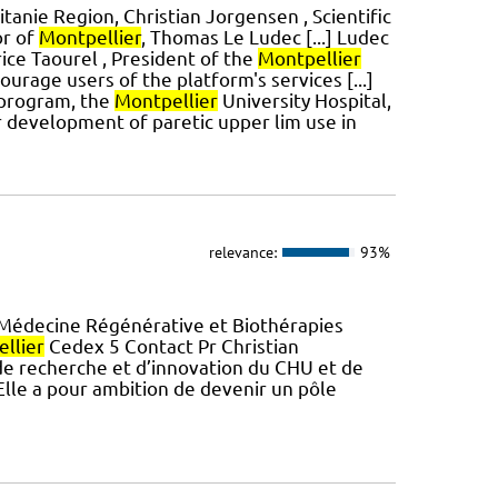
itanie Region, Christian Jorgensen , Scientific
or of
Montpellier
, Thomas Le Ludec [...] Ludec
rice Taourel , President of the
Montpellier
rage users of the platform's services [...]
 program, the
Montpellier
University Hospital,
r development of paretic upper lim use in
relevance:
93%
 Médecine Régénérative et Biothérapies
llier
Cedex 5 Contact Pr Christian
 recherche et d’innovation du CHU et de
 Elle a pour ambition de devenir un pôle