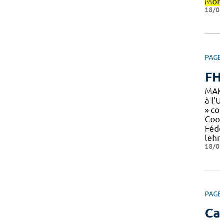
Mon
18/0
PAG
F
MA
à l
» c
Coo
Fédé
leh
18/0
PAG
Ca