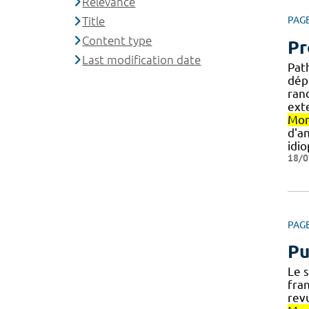
Relevance
Title
PAG
Content type
Pr
Last modification date
Pat
dép
ran
ext
Mon
d'a
idi
18/0
PAG
Pu
Le 
fran
rev