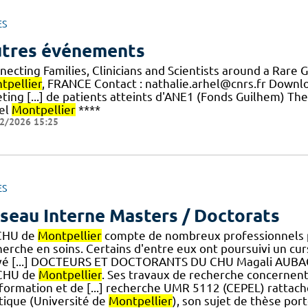
ES
tres événements
necting Families, Clinicians and Scientists around a Rare 
tpellier
, FRANCE Contact : nathalie.arhel@cnrs.fr Downl
ting [...] de patients atteints d'ANE1 (Fonds Guilhem) T
el
Montpellier
****
2/2026 15:25
ES
seau Interne Masters / Doctorats
CHU de
Montpellier
compte de nombreux professionnels p
erche en soins. Certains d'entre eux ont poursuivi un curs
vé [...] DOCTEURS ET DOCTORANTS DU CHU Magali AUBAC 
CHU de
Montpellier
. Ses travaux de recherche concernent
nformation et de [...] recherche UMR 5112 (CEPEL) rattaché
itique (Université de
Montpellier
), son sujet de thèse port