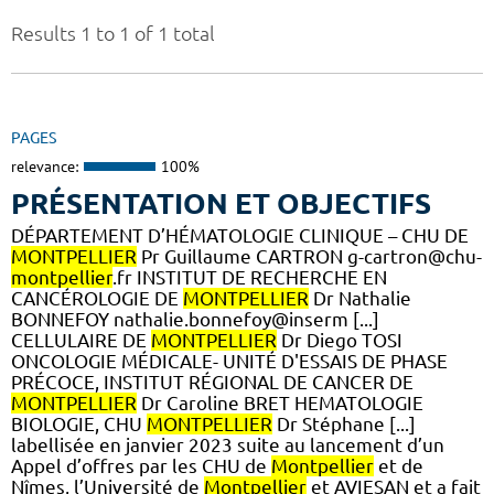
Results 1 to 1 of 1 total
PAGES
relevance:
100%
PRÉSENTATION ET OBJECTIFS
DÉPARTEMENT D’HÉMATOLOGIE CLINIQUE – CHU DE
MONTPELLIER
Pr Guillaume CARTRON g-cartron@chu-
montpellier
.fr INSTITUT DE RECHERCHE EN
CANCÉROLOGIE DE
MONTPELLIER
Dr Nathalie
BONNEFOY nathalie.bonnefoy@inserm [...]
CELLULAIRE DE
MONTPELLIER
Dr Diego TOSI
ONCOLOGIE MÉDICALE- UNITÉ D'ESSAIS DE PHASE
PRÉCOCE, INSTITUT RÉGIONAL DE CANCER DE
MONTPELLIER
Dr Caroline BRET HEMATOLOGIE
BIOLOGIE, CHU
MONTPELLIER
Dr Stéphane [...]
labellisée en janvier 2023 suite au lancement d’un
Appel d’offres par les CHU de
Montpellier
et de
Nîmes, l’Université de
Montpellier
et AVIESAN et a fait