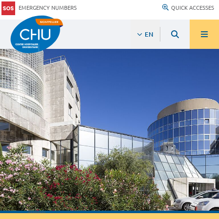
EMERGENCY NUMBERS
QUICK ACCESSES
EN