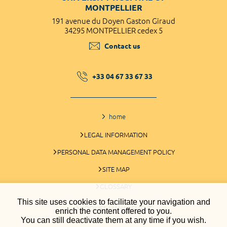
MONTPELLIER
191 avenue du Doyen Gaston Giraud
34295 MONTPELLIER cedex 5
Contact us
+33 04 67 33 67 33
home
LEGAL INFORMATION
PERSONAL DATA MANAGEMENT POLICY
SITE MAP
GLOSSARY
This site uses cookies to facilitate your navigation and
COOKIES MANAGEMENT
enrich the content offered to you.
You can still deactivate them at any time if you wish.