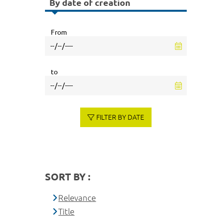
By date of creation
From
to
FILTER BY DATE
SORT BY :
Relevance
Title