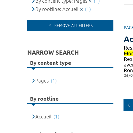
By content type: Pages
(1)
By rootline: Accueil
(1)
REMOVE ALL FILTERS
PAG
Ac
Res
NARROW SEARCH
Mon
Res
By content type
ave
Ron
26/0
Pages
(1)
By rootline
Accueil
(1)