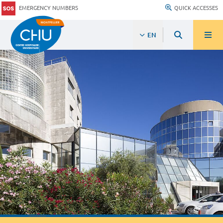
EMERGENCY NUMBERS
QUICK ACCESSES
EN