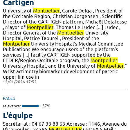
Cartigen
University of
Montpellier
, Carole Delga , President of
the Occitanie Region, Christian Jorgensen , Scientific
Director of the CARTIGEN platform, Michaël Delafosse
, Mayor of
Montpellier
, Thomas Le Ludec [...] Ludec ,
Director General of the
Montpellier
University
Hospital, Patrice Taourel , President of the
Montpellier
University Hospital's Medical Committee
Publications We encourage users of the platform's
services [...] facility CARTIGEN supported by the
FEDER/Region Occitanie program, the
Montpellier
University Hospital, and the University of
Montpellier
."
Wrist actimetry biomarker development of paretic
upper lim use in
15/01/2026 17:52
PAGES
relevance:
87%
L'équipe
Secrétariat : 04 67 33 88 63 Adresse : 1146, Avenue du
Père Soulas - 34295
MONTPELLIER
CEDEX 5 Mail :