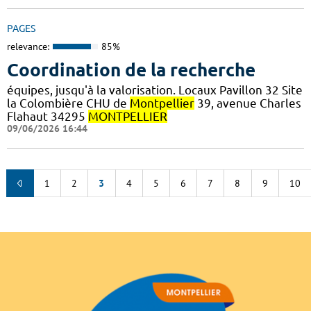
PAGES
relevance:
85%
Coordination de la recherche
équipes, jusqu'à la valorisation. Locaux Pavillon 32 Site
la Colombière CHU de
Montpellier
39, avenue Charles
Flahaut 34295
MONTPELLIER
09/06/2026 16:44
1
2
3
4
5
6
7
8
9
10