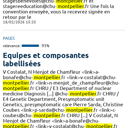
stagesbenevoles@chu-
montpellier
.fr et
stagereeducation@chu-
montpellier
.fr Une fois la
convention envoyée, vous la recevrez signée en
retour par le
18/02/2026 15:25
PAGES
relevance:
93%
Equipes et composantes
labellisées
V Costalat, N Menjot de Chamfleur <link>a-
bonafe@chu-
montpellier
.fr <link>v-costalat@chu-
montpellier
.fr <link>n-menjot_de_champfleur@chu-
montpellier
.fr CHRU / E3 Department of nuclear
medicine Diagnosis [...] @chu-
montpellier
.fr CHRU /
E4 Genetic Department, Presymptomatic unit
Genetics, presymptomatic care Pierre Sarda, Christine
Coubes <link>p-sarda@chu-
montpellier
.fr <link>c-
coubes@chu-
montpellier
.fr CHRU [...] V Costalat, N
Menjot de Chamfleur <link>a-bonafe@chu-
montpellier
.fr <link>v-costalat@chu-
montpellier
.fr