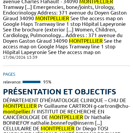
avenue Charles Flahault - 34090
MONTPELLIER
Tramway [...] Emergencies, bone/joints, Urology,
Endocrinology Address: 371 avenue du Doyen Gaston
Giraud 34090
MONTPELLIER
See the access map on
Google Maps Tramway line 1 stop Hôpital Lapeyronie
See the brochure (exterior [...] Women, Children,
Cardiology, Pulmonology... Address : 371 avenue du
Doyen Gaston Giraud 34090
MONTPELLIER
See the
access map on Google Maps Tramway line 1 stop
Hôpital Lapeyronie See the access map on
17/06/2026 13:39
PAGES
relevance:
93%
PRÉSENTATION ET OBJECTIFS
DÉPARTEMENT D’HÉMATOLOGIE CLINIQUE – CHU DE
MONTPELLIER
Pr Guillaume CARTRON g-cartron@chu-
montpellier
.fr INSTITUT DE RECHERCHE EN
CANCÉROLOGIE DE
MONTPELLIER
Dr Nathalie
BONNEFOY nathalie.bonnefoy@inserm [...]
CELLULAIRE DE
MONTPELLIER
Dr Diego TOSI