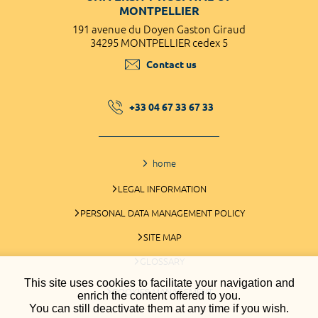
MONTPELLIER
191 avenue du Doyen Gaston Giraud
34295 MONTPELLIER cedex 5
Contact us
+33 04 67 33 67 33
home
LEGAL INFORMATION
PERSONAL DATA MANAGEMENT POLICY
SITE MAP
GLOSSARY
This site uses cookies to facilitate your navigation and
COOKIES MANAGEMENT
enrich the content offered to you.
You can still deactivate them at any time if you wish.