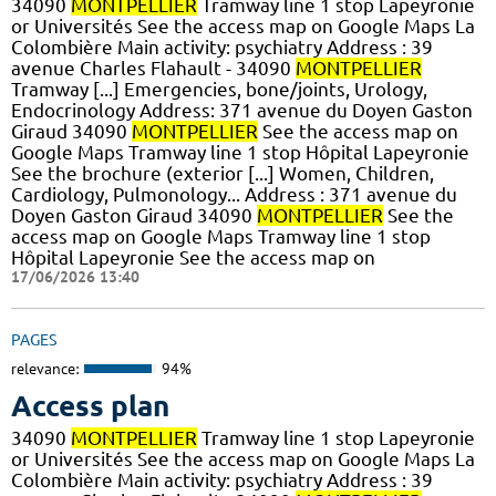
34090
MONTPELLIER
Tramway line 1 stop Lapeyronie
or Universités See the access map on Google Maps La
Colombière Main activity: psychiatry Address : 39
avenue Charles Flahault - 34090
MONTPELLIER
Tramway [...] Emergencies, bone/joints, Urology,
Endocrinology Address: 371 avenue du Doyen Gaston
Giraud 34090
MONTPELLIER
See the access map on
Google Maps Tramway line 1 stop Hôpital Lapeyronie
See the brochure (exterior [...] Women, Children,
Cardiology, Pulmonology... Address : 371 avenue du
Doyen Gaston Giraud 34090
MONTPELLIER
See the
access map on Google Maps Tramway line 1 stop
Hôpital Lapeyronie See the access map on
17/06/2026 13:40
PAGES
relevance:
94%
Access plan
34090
MONTPELLIER
Tramway line 1 stop Lapeyronie
or Universités See the access map on Google Maps La
Colombière Main activity: psychiatry Address : 39