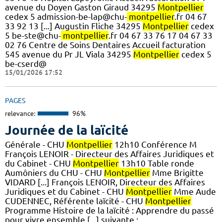
avenue du Doyen Gaston Giraud 34295
Montpellier
cedex 5 admission-be-lap@chu-
montpellier
.fr 04 67
33 92 13 [...] Augustin Fliche 34295
Montpellier
cedex
5 be-ste@chu-
montpellier
.fr 04 67 33 76 17 04 67 33
02 76 Centre de Soins Dentaires Accueil facturation
545 avenue du Pr JL Viala 34295
Montpellier
cedex 5
be-cserd@
15/01/2026 17:52
PAGES
relevance:
96%
Journée de la laïcité
Générale - CHU
Montpellier
12h10 Conférence M
François LENOIR - Directeur des Affaires Juridiques et
du Cabinet - CHU
Montpellier
13h10 Table ronde
Aumôniers du CHU - CHU
Montpellier
Mme Brigitte
VIDARD [...] François LENOIR, Directeur des Affaires
Juridiques et du Cabinet - CHU
Montpellier
Mme Aude
CUDENNEC, Référente laïcité - CHU
Montpellier
Programme Histoire de la laïcité : Apprendre du passé
pour vivre ensemble [...] suivante :