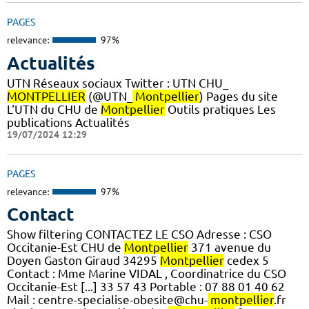
PAGES
relevance:
97%
Actualités
UTN Réseaux sociaux Twitter : UTN CHU_
MONTPELLIER
(@UTN_
Montpellier
) Pages du site
L'UTN du CHU de
Montpellier
Outils pratiques Les
publications Actualités
19/07/2024 12:29
PAGES
relevance:
97%
Contact
Show filtering CONTACTEZ LE CSO Adresse : CSO
Occitanie-Est CHU de
Montpellier
371 avenue du
Doyen Gaston Giraud 34295
Montpellier
cedex 5
Contact : Mme Marine VIDAL , Coordinatrice du CSO
Occitanie-Est [...] 33 57 43 Portable : 07 88 01 40 62
Mail : centre-specialise-obesite@chu-
montpellier
.fr