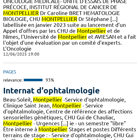
ONCOLOGIE MÉDICALE- UNITÉ D'ESSAIS DE PHASE
PRÉCOCE, INSTITUT RÉGIONAL DE CANCER DE
MONTPELLIER
Dr Caroline BRET HEMATOLOGIE
BIOLOGIE, CHU
MONTPELLIER
Dr Stéphane [...]
labellisée en janvier 2023 suite au lancement d’un
Appel d’offres par les CHU de
Montpellier
et de
Nîmes, l’Université de
Montpellier
et AVIESAN et a fait
l'objet d'une évaluation par un comité d’experts.
L’Oncologie
12/06/2025 19:00
PAGES
relevance:
93%
Internat d'ophtalmologie
Beau-Soleil,
Montpellier
-Service d'ophtalmologie,
Clinique Saint Jean,
Montpellier
- Service
d'ophtalmologie, Centre de référence des affections
sensorielles génétiques, CHU Gui de Chauliac,
Montpellier
- Urgences [...] ie - un semestre "libre"
Être interne à
Montpellier
Stages et postes Différents
terrains de stage : - Service d'ophtalmologie, CHU Gui