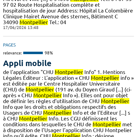
97 02 Route Hospitalisation complète et
hospitalisation de jour Address: Hôpital La Colombière
Clinique Mairet Avenue des sternes, Bâtiment C
34090
Montpellier
Tel.: 04
17/06/2026 13:48
PAGES
relevance:
98%
Appli mobile
de l'application "CHU
Montpellier
Info" 1. Mentions
Légales Éditeur : L’application « CHU
Montpellier
info »
est éditée par le Centre Hospitalier Universitaire
(CHU) de
Montpellier
(191 av. du Doyen Giraud [...] (ci-
après « CHU
Montpellier
Info »). Elles ont pour objet
de définir les règles d’utilisation de CHU
Montpellier
Info que les droits et obligations respectifs des
Usagers de CHU
Montpellier
Info et de l’Editeur [...] s
à CHU
Montpellier
Info. Les CGU définissent les
conditions dans lesquelles le CHU de
Montpellier
met
à disposition de l’Usager l’application CHU Montpelier
info qu’il édite. CHU
Montpellier
Info : désigne