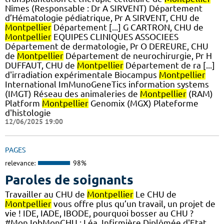
Nîmes (Responsable : Dr A SIRVENT) Département
d’Hématologie pédiatrique, Pr A SIRVENT, CHU de
Montpellier
Département [...] G CARTRON, CHU de
Montpellier
EQUIPES CLINIQUES ASSOCIEES
Département de dermatologie, Pr O DEREURE, CHU
de
Montpellier
Département de neurochirurgie, Pr H
DUFFAUT, CHU de
Montpellier
Département de ra [...]
d'irradiation expérimentale Biocampus
Montpellier
International ImMunoGeneTics information systems
(IMGT) Réseau des animaleries de
Montpellier
(RAM)
Platform
Montpellier
Genomix (MGX) Plateforme
d'histologie
12/06/2025 19:00
PAGES
relevance:
98%
Paroles de soignants
Travailler au CHU de
Montpellier
Le CHU de
Montpellier
vous offre plus qu’un travail, un projet de
vie ! IDE, IADE, IBODE, pourquoi bosser au CHU ?
#MonJobMonCHU : Léa, Infirmière Diplômée d'Etat