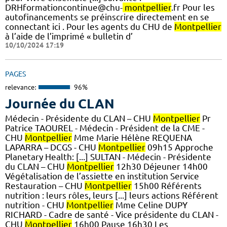
DRHformationcontinue@chu-
montpellier
.fr Pour les
autofinancements se préinscrire directement en se
connectant ici . Pour les agents du CHU de
Montpellier
à l’aide de l’imprimé « bulletin d’
10/10/2024 17:19
PAGES
relevance:
96%
Journée du CLAN
Médecin - Présidente du CLAN – CHU
Montpellier
Pr
Patrice TAOUREL - Médecin - Président de la CME -
CHU
Montpellier
Mme Marie Hélène REQUENA
LAPARRA – DCGS - CHU
Montpellier
09h15 Approche
Planetary Health: [...] SULTAN - Médecin - Présidente
du CLAN – CHU
Montpellier
12h30 Déjeuner 14h00
Végétalisation de l’assiette en institution Service
Restauration – CHU
Montpellier
15h00 Référents
nutrition : leurs rôles, leurs [...] leurs actions Référent
nutrition - CHU
Montpellier
Mme Celine DUPY
RICHARD - Cadre de santé - Vice présidente du CLAN -
CHU
Montpellier
16h00 Pause 16h30 Les