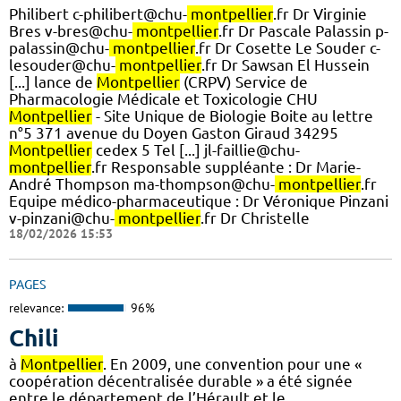
Philibert c-philibert@chu-
montpellier
.fr Dr Virginie
Bres v-bres@chu-
montpellier
.fr Dr Pascale Palassin p-
palassin@chu-
montpellier
.fr Dr Cosette Le Souder c-
lesouder@chu-
montpellier
.fr Dr Sawsan El Hussein
[...] lance de
Montpellier
(CRPV) Service de
Pharmacologie Médicale et Toxicologie CHU
Montpellier
- Site Unique de Biologie Boite au lettre
n°5 371 avenue du Doyen Gaston Giraud 34295
Montpellier
cedex 5 Tel [...] jl-faillie@chu-
montpellier
.fr Responsable suppléante : Dr Marie-
André Thompson ma-thompson@chu-
montpellier
.fr
Equipe médico-pharmaceutique : Dr Véronique Pinzani
v-pinzani@chu-
montpellier
.fr Dr Christelle
18/02/2026 15:53
PAGES
relevance:
96%
Chili
à
Montpellier
. En 2009, une convention pour une «
coopération décentralisée durable » a été signée
entre le département de l’Hérault et le