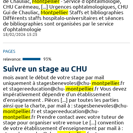
de Chauliac,
Montpellier
- Service d'ophtalmologie,
CHU Carémeau, [...] Urgences ophtalmologiques, CHU
Gui de Chauliac,
Montpellier
Staffs et bibliographies
Différents staffs hospitalo-universitaires et séances
de bibliographies sont organisées par le service
d'ophtalmologie
18/02/2026 15:25
PAGES
relevance:
93%
Suivre un stage au CHU
mois avant le début de votre stage par mail
uniquement à stagesbenevoles@chu-
montpellier
.fr
et stagereeducation@chu-
montpellier
.fr Vous devez
impérativement dépendre d'un établissement
d’enseignement . Pièces [...] par toutes les parties
ainsi que la charte, par mail à : stagesbenevoles@chu-
montpellier
.fr et stagereeducation@chu-
montpellier
.fr Prendre contact avec votre tuteur de
stage pour organiser votre venue Le [...] convention
de votre établissement d’enseignement par mail à :