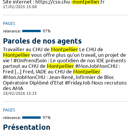
Site internet : https://cso.chu-
montpellier
.fr
17/02/2025 15:08
PAGES
relevance:
97%
Paroles de nos agents
Travailler au CHU de
Montpellier
Le CHU de
Montpellier
vous offre plus qu’un travail, un projet de
vie ! #OnPrendSoin : Le quotidien de nos IDE présents
partout au CHU de
Montpellier
#MonJobMonCHU :
Fred [...] Fred, IADE au CHU de
Montpellier
#MonJobMonCHU : Jean-René, Infirmier de Bloc
Opératoire Diplômé d'Etat #FridayJob Nous recrutons
des AMA
18/02/2026 15:25
PAGES
relevance:
97%
Présentation