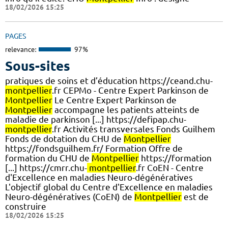
18/02/2026 15:25
PAGES
relevance:
97%
Sous-sites
pratiques de soins et d’éducation https://ceand.chu-
montpellier
.fr CEPMo - Centre Expert Parkinson de
Montpellier
Le Centre Expert Parkinson de
Montpellier
accompagne les patients atteints de
maladie de parkinson [...] https://defipap.chu-
montpellier
.fr Activités transversales Fonds Guilhem
Fonds de dotation du CHU de
Montpellier
https://fondsguilhem.fr/ Formation Offre de
formation du CHU de
Montpellier
https://formation
[...] https://cmrr.chu-
montpellier
.fr CoEN - Centre
d'Excellence en maladies Neuro-dégénératives
L'objectif global du Centre d'Excellence en maladies
Neuro-dégénératives (CoEN) de
Montpellier
est de
construire
18/02/2026 15:25