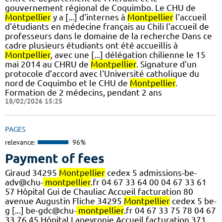
gouvernement régional de Coquimbo. Le CHU de
Montpellier
y a [...] d'internes à
Montpellier
l’accueil
d'étudiants en médecine français au Chili l’accueil de
professeurs dans le domaine de la recherche Dans ce
cadre plusieurs étudiants ont été accueillis à
Montpellier
, avec une [...] délégation chilienne le 15
mai 2014 au CHRU de
Montpellier
. Signature d'un
protocole d’accord avec l'Université catholique du
nord de Coquimbo et le CHU de
Montpellier
.
Formation de 2 médecins, pendant 2 ans
18/02/2026 15:25
PAGES
relevance:
96%
Payment of fees
Giraud 34295
Montpellier
cedex 5 admissions-be-
adv@chu-
montpellier
.fr 04 67 33 64 00 04 67 33 61
57 Hôpital Gui de Chauliac Accueil facturation 80
avenue Augustin Fliche 34295
Montpellier
cedex 5 be-
g [...] be-gdc@chu-
montpellier
.fr 04 67 33 75 78 04 67
33 76 45 Hôpital Lapeyronie Accueil facturation 371