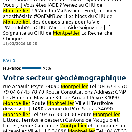
Vous [...] Vous êtes IADE ? Venez au CHU de
Montpellier
! #MonJobMaPassion : Fred, infirmier
anesthésiste #OnFaitBloc : Les blocs du CHU de
Montpellier
, des équipes unies pour la Vie
#MonJobMonCHU : Marion, Aide Soignante [...]
Soignante au CHU de
Montpellier
La Recherche
Clinique
18/02/2026 15:25
PAGES
relevance:
98%
Votre secteur géodémographique
rue Arnault Peyre 34090
Montpellier
Tel.: 04 67 45 78
79 04 67 45 78 70 Route Consultations Address: CMP
Les Hauts de Massane 30 rue Arnault Peyre 34090
Montpellier
Route
Montpellier
Ville II Territoire
desservi [...] 1490 avenue du Père Soulas 34090
Montpellier
Tel.: 04 67 33 30 30 Route
Montpellier
Littoral Territoire desservi Cantons de Mauguio et
Lattes, 5ème Canton de
Montpellier
et communes de
Mireval et Ville [...] C 34090
Montpellier
Tel.: 04 67 33