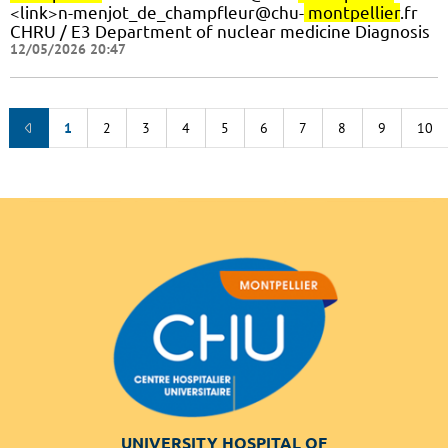
<link>n-menjot_de_champfleur@chu-
montpellier
.fr
CHRU / E3 Department of nuclear medicine Diagnosis
12/05/2026 20:47
1
2
3
4
5
6
7
8
9
10
UNIVERSITY HOSPITAL OF