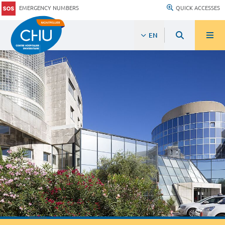
EMERGENCY NUMBERS
QUICK ACCESSES
EN