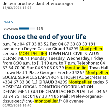
de leur proche aidant et encourager
18/02/2026 15:25
PAGES
relevance:
62%
Choose the end of your life
p.m. Tel: 04 67 33 83 52 Fax: 04 67 33 83 53 191
avenue du Doyen Gaston Giraud 34295
Montpellier
cedex 5
MONTPELLIER
TOWN HALL CIVIL STATUS
DEPARTMENT Monday, Tuesday, Wednesday, Friday
from 8:30 a.m. to [...] 10 a.m. to 7 p.m. Telephone: 04
67 34 70 00 Fax: 04 99 06 06 79
Montpellier
Town Hall
- Town Hall 1 Place Georges Freche 34267
Montpellier
SOCIAL SERVICES LAPEYRONIE HOSPITAL Secrétariat :
+334 67 33 80 [...] GIRAUD 34295
Montpellier
cedex 5
HOSPITAL ORGAN DONATION COORDINATION
DEPARTMENT GUI DE CHAULIAC HOSPITAL Tel : 04 67
33 74 75 Fax : 04 67 33 74 85 Mail : Prelev-organes-
tissus-sec@chu-
montpellier
.fr 80 avenue
03/02/2026 16:43