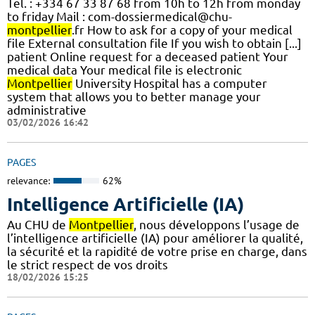
Tel. : +334 67 33 87 68 from 10h to 12h from monday
to friday Mail : com-dossiermedical@chu-
montpellier
.fr How to ask for a copy of your medical
file External consultation file If you wish to obtain [...]
patient Online request for a deceased patient Your
medical data Your medical file is electronic
Montpellier
University Hospital has a computer
system that allows you to better manage your
administrative
03/02/2026 16:42
PAGES
relevance:
62%
Intelligence Artificielle (IA)
Au CHU de
Montpellier
, nous développons l’usage de
l’intelligence artificielle (IA) pour améliorer la qualité,
la sécurité et la rapidité de votre prise en charge, dans
le strict respect de vos droits
18/02/2026 15:25