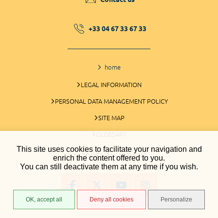
+33 04 67 33 67 33
home
LEGAL INFORMATION
PERSONAL DATA MANAGEMENT POLICY
SITE MAP
GLOSSARY
This site uses cookies to facilitate your navigation and
COOKIES MANAGEMENT
enrich the content offered to you.
You can still deactivate them at any time if you wish.
OK, accept all
Deny all cookies
Personalize