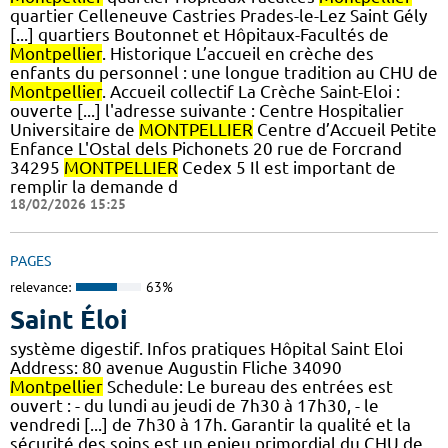
quartier Celleneuve Castries Prades-le-Lez Saint Gély
[...] quartiers Boutonnet et Hôpitaux-Facultés de
Montpellier
. Historique L’accueil en crèche des
enfants du personnel : une longue tradition au CHU de
Montpellier
. Accueil collectif La Crèche Saint-Eloi :
ouverte [...] l'adresse suivante : Centre Hospitalier
Universitaire de
MONTPELLIER
Centre d’Accueil Petite
Enfance L'Ostal dels Pichonets 20 rue de Forcrand
34295
MONTPELLIER
Cedex 5 Il est important de
remplir la demande d
18/02/2026 15:25
PAGES
relevance:
63%
Saint Éloi
système digestif. Infos pratiques Hôpital Saint Eloi
Address: 80 avenue Augustin Fliche 34090
Montpellier
Schedule: Le bureau des entrées est
ouvert : - du lundi au jeudi de 7h30 à 17h30, - le
vendredi [...] de 7h30 à 17h. Garantir la qualité et la
sécurité des soins est un enjeu primordial du CHU de