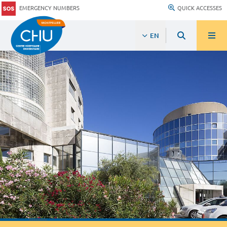
EMERGENCY NUMBERS
QUICK ACCESSES
EN