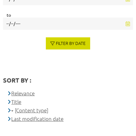
to
FILTER BY DATE
SORT BY :
Relevance
Title
[Content type]
Last modification date