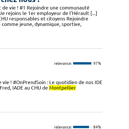
jet de vie ! #1 Rejoindre une communauté
Je rejoins le 1er employeur de l’Hérault [...]
n CHU responsables et citoyens Rejoindre
ue comme jeune, dynamique, sportive,
relevance:
97%
de vie ! #OnPrendSoin : Le quotidien de nos IDE
red, IADE au CHU de
Montpellier
relevance:
84%