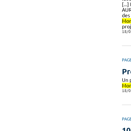
[...
AUR
des 
Mon
pro
18/0
PAG
Pr
Un 
Mon
18/0
PAG
10