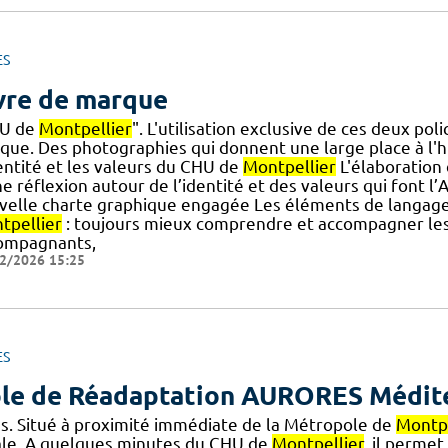
ES
vre de marque
U de
Montpellier
". L'utilisation exclusive de ces deux pol
que. Des photographies qui donnent une large place à l
dentité et les valeurs du CHU de
Montpellier
L'élaboration
e réflexion autour de l’identité et des valeurs qui font l’
velle charte graphique engagée Les éléments de langage 
tpellier
: toujours mieux comprendre et accompagner les u
ompagnants,
2/2026 15:25
ES
le de Réadaptation AURORES Médit
ns. Situé à proximité immédiate de la Métropole de
Montpe
ale. A quelques minutes du CHU de
Montpellier
, il perme