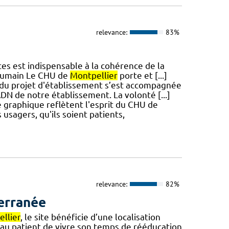
relevance:
83%
ices est indispensable à la cohérence de la
'humain Le CHU de
Montpellier
porte et [...]
 du projet d'établissement s’est accompagnée
ADN de notre établissement. La volonté [...]
graphique reflètent l'esprit du CHU de
sagers, qu'ils soient patients,
relevance:
82%
erranée
llier
, le site bénéficie d’une localisation
t au patient de vivre son temps de rééducation