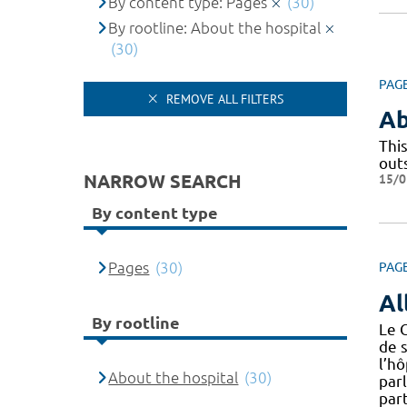
By content type: Pages
(30)
By rootline: About the hospital
(30)
PAG
REMOVE ALL FILTERS
Ab
Thi
outs
NARROW SEARCH
15/0
By content type
Pages
(30)
PAG
Al
By rootline
Le 
de s
l’hô
About the hospital
(30)
parl
par