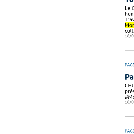
Le 
huma
Trav
Mon
cult
18/0
PAG
Pa
CH
pré
#M
18/0
PAG