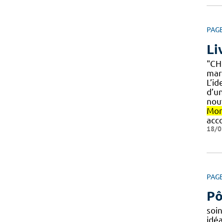
PAG
Li
"CH
mar
L’i
d’un
nou
Mon
acc
18/0
PAG
Pô
soi
idé