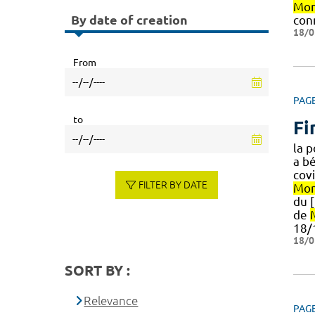
Mon
By date of creation
con
18/0
From
PAG
to
Fi
la 
a b
cov
FILTER BY DATE
Mon
du 
de
18/
18/0
SORT BY :
Relevance
PAG