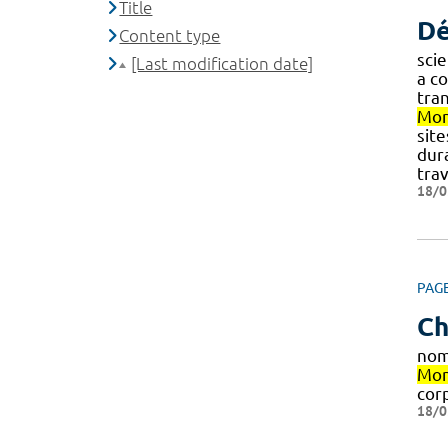
Title
Dé
Content type
sci
[Last modification date]
a co
tra
Mon
sit
dur
trav
18/0
PAG
Ch
nom
Mon
cor
18/0