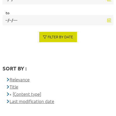
to
FILTER BY DATE
SORT BY :
Relevance
Title
[Content type]
Last modification date