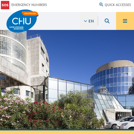
EMERGENCY NUMBERS
QUICK ACCESSES
EN