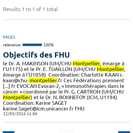
Results 1 to 1 of 1 total
PAGES
relevance:
100%
Objectifs des FHU
le Dr. A. MAKINSON (UM/CHU
Montpellier
, émarge à
l'U1175) et le Pr. E. TUAILLON (UM/CHU
Montpellier
,
émarge à l'U1058) ​ Coordination: Charlotte KAAN c-
kaan@chu-
montpellier
.fr Ces Fédérations prennent
[...] fr EVOCAN Evocan-2, « Immunothérapies dans le
cancer » coordonné par le Pr. G. CARTRON (UM/CHU
Montpellier
) et le Dr. N. BONNEFOY (ICM, U1194)
Coordination: Karine SAGET
karine.Saget@icm.unicancer.fr FHU
22/03/2024 11:06