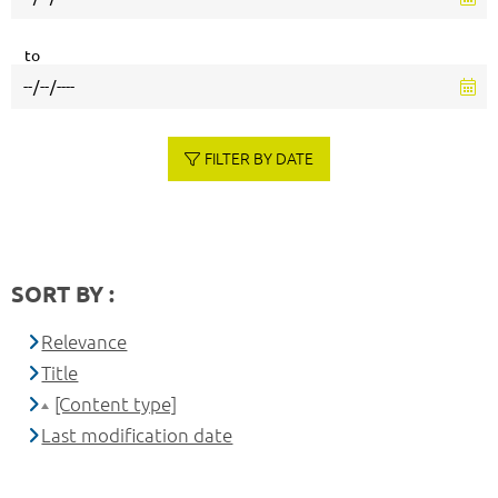
to
FILTER BY DATE
SORT BY :
Relevance
Title
[Content type]
Last modification date