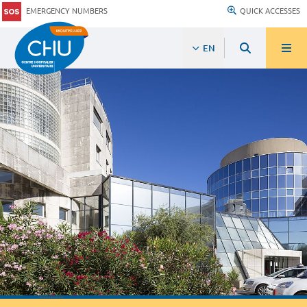
EMERGENCY NUMBERS
QUICK ACCESSES
EN