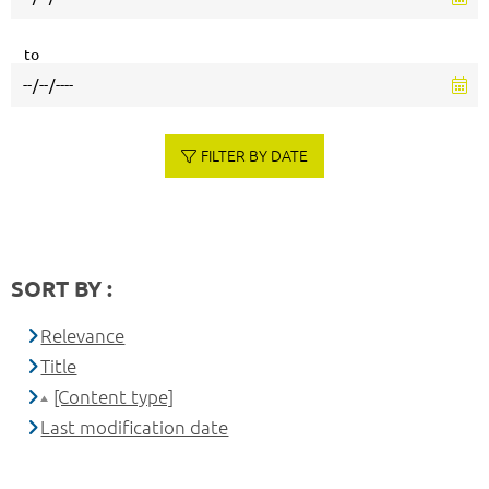
to
FILTER BY DATE
SORT BY :
Relevance
Title
[Content type]
Last modification date