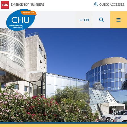
EMERGENCY NUMBERS
QUICK ACCESSES
EN