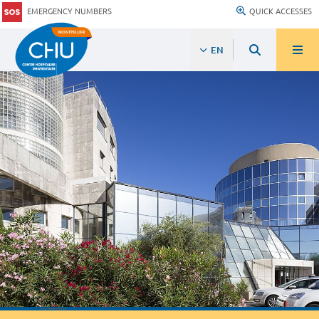
EMERGENCY NUMBERS
QUICK ACCESSES
EN