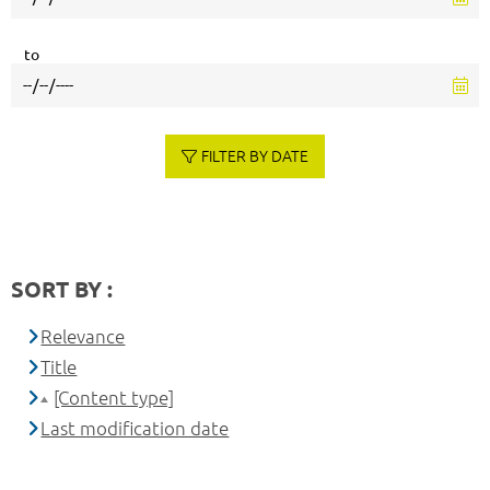
to
FILTER BY DATE
SORT BY :
Relevance
Title
[Content type]
Last modification date