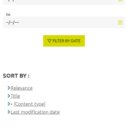
to
FILTER BY DATE
SORT BY :
Relevance
Title
[Content type]
Last modification date