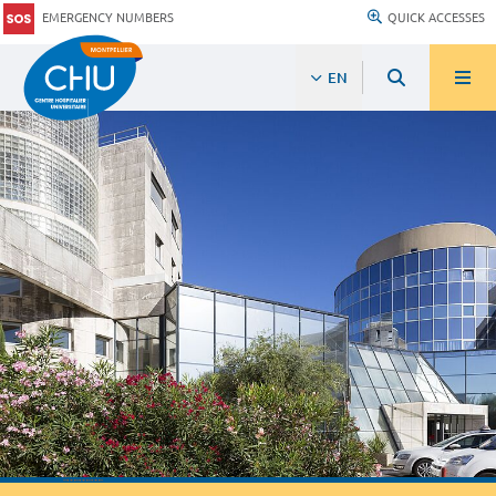
EMERGENCY NUMBERS
QUICK ACCESSES
EN