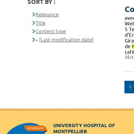
SORT BY :
Co
Relevance
ave
Title
Web
5 Te
Content type
d’E
[Last modification date]
Gir
de
café
25/1
UNIVERSITY HOSPITAL OF
MONTPELLIER