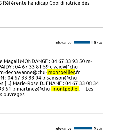
 Référente handicap Coordinatrice des
relevance:
87%
ique Magali MONDANGE : 04 67 33 93 50 m-
VAIDY : 04 67 33 81 59 c-vaidy@chu-
00 m-dechavanne@chu-
montpellier
.fr
SON : 04 67 33 88 94 p-samson@chu-
es [...] Marie-Rose DJENANE : 04 67 33 08 34
 93 51 p-martinez@chu-
montpellier
.fr Les
es ouvrages
relevance:
95%