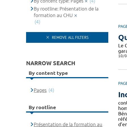
By content type: Pages
(4)
By rootline: Présentation de la
formation au CHU
(4)
PAG
Qu
REMOVE ALL FILTERS
Le 
gar
10/0
NARROW SEARCH
By content type
PAG
Pages
(4)
In
con
By rootline
hom
Bén
réf
Présentation de la formation au
d’e