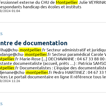
fessionnel externe du CHU de
Montpellier
Julie VEYRINAS
respondants handicap des écoles et instituts
0/2024 01:04
ES
ntre de documentation
elhaj@chu-
montpellier
.fr Secteur administratif et jurid
dange@chu-
montpellier
.fr Secteur paramédical Carole 
tpellier
.fr Marie-Rose [...] DECHAVANNE : 04 67 33 88 
istante documentaliste (accueil, prêts …) : Patricia SAM
tpellier
.fr Documentalistes : L’équipe des documentalist
djenane@chu-
montpellier
.fr Pedro MARTINEZ : 04 67 33
vices Le portail documentaire en ligne Il référence tous l
0/2024 11:26
ES