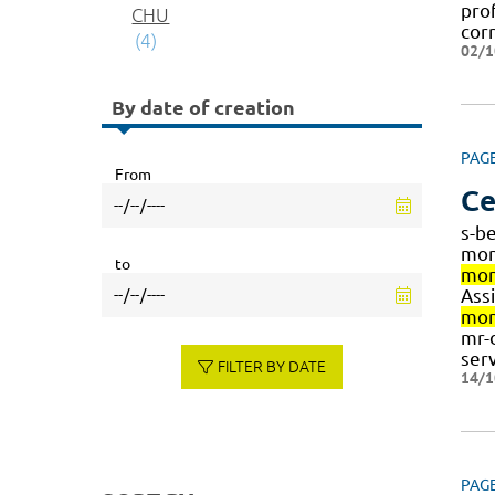
pro
CHU
cor
(4)
02/1
By date of creation
PAG
From
Ce
s-b
mon
to
mon
Ass
mon
mr-
ser
FILTER BY DATE
14/1
PAG