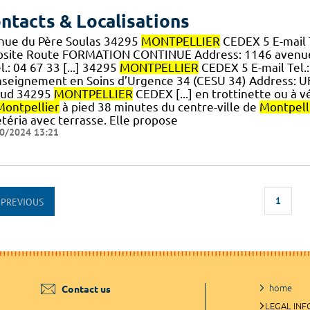
ntacts & Localisations
nue du Père Soulas 34295
MONTPELLIER
CEDEX 5 E-mail T
site Route FORMATION CONTINUE Address: 1146 avenue
l.: 04 67 33 [...] 34295
MONTPELLIER
CEDEX 5 E-mail Tel.
nseignement en Soins d’Urgence 34 (CESU 34) Address: 
aud 34295
MONTPELLIER
CEDEX [...] en trottinette ou à v
Montpellier
à pied 38 minutes du centre-ville de
Montpell
téria avec terrasse. Elle propose
0/2024 13:21
1
PREVIOUS
home
Contact us
LEGAL IN