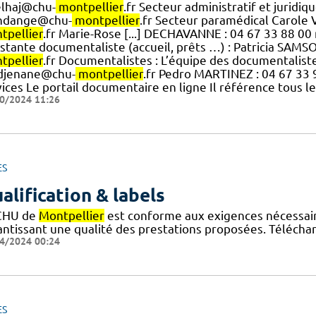
elhaj@chu-
montpellier
.fr Secteur administratif et jurid
dange@chu-
montpellier
.fr Secteur paramédical Carole 
tpellier
.fr Marie-Rose [...] DECHAVANNE : 04 67 33 88 
istante documentaliste (accueil, prêts …) : Patricia SAM
tpellier
.fr Documentalistes : L’équipe des documentalist
djenane@chu-
montpellier
.fr Pedro MARTINEZ : 04 67 33
vices Le portail documentaire en ligne Il référence tous l
0/2024 11:26
ES
alification & labels
CHU de
Montpellier
est conforme aux exigences nécessaires
antissant une qualité des prestations proposées. Téléchar
4/2024 00:24
ES