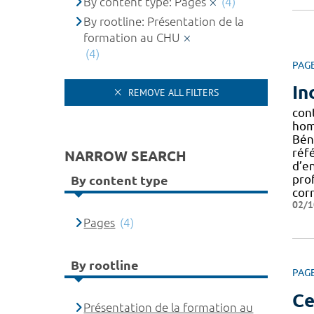
By content type: Pages
(4)
By rootline: Présentation de la
formation au CHU
(4)
PAG
In
REMOVE ALL FILTERS
con
hom
Bén
réf
NARROW SEARCH
d’e
pro
By content type
cor
02/1
Pages
(4)
By rootline
PAG
Ce
Présentation de la formation au