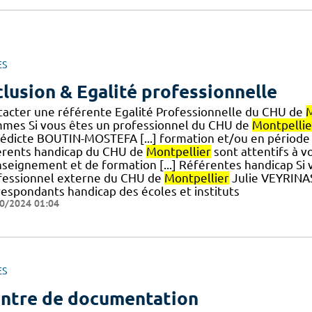
ES
clusion & Egalité professionnelle
tacter une référente Egalité Professionnelle du CHU de
M
mes Si vous êtes un professionnel du CHU de
Montpellie
édicte BOUTIN-MOSTEFA [...] formation et/ou en période d
érents handicap du CHU de
Montpellier
sont attentifs à vo
nseignement et de formation [...] Référentes handicap Si v
fessionnel externe du CHU de
Montpellier
Julie VEYRINAS
respondants handicap des écoles et instituts
0/2024 01:04
ES
ntre de documentation