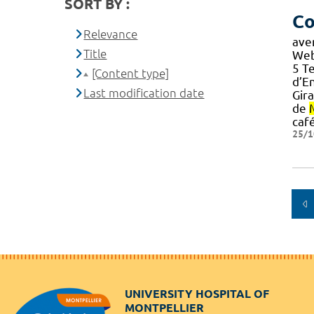
SORT BY :
Co
Relevance
ave
Title
Web
5 Te
[Content type]
d’E
Last modification date
Gir
de
café
25/1
UNIVERSITY HOSPITAL OF
MONTPELLIER