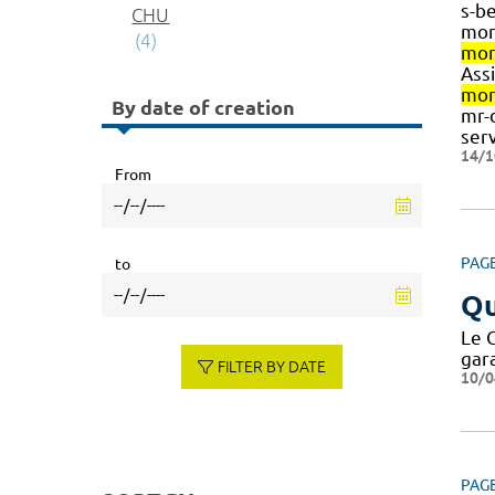
s-b
CHU
mon
(4)
mon
Ass
mon
By date of creation
mr-
ser
14/1
From
PAG
to
Qu
Le 
gar
FILTER BY DATE
10/0
PAG