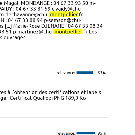
ique Magali MONDANGE : 04 67 33 93 50 m-
VAIDY : 04 67 33 81 59 c-vaidy@chu-
00 m-dechavanne@chu-
montpellier
.fr
SON : 04 67 33 88 94 p-samson@chu-
es [...] Marie-Rose DJENANE : 04 67 33 08 34
 93 51 p-martinez@chu-
montpellier
.fr Les
es ouvrages
relevance:
83%
 à l'obtention des certifications et labels
ger Certificat Qualiopi PNG 189,9 Ko
relevance:
95%