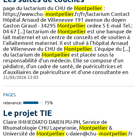
page du lactarium du CHU de
Montpellier
:
https://www.chu-
montpellier
.fr/fr/lactarium Contact
Hôpital Arnaud de Villeneuve 191 avenue du doyen
Gaston Giraud - 34295
Montpellier
cedex 5 E-mail Tel.:
04 67 [...] lactarium de
Montpellier
est une banque de
lait maternel et un centre de conseils et de soutien à
l’allaitement maternel. Il est situé à l’hôpital Arnaud
de Villeneuve du CHU de
Montpellier
. L’équipe du [...]
du lactarium de
Montpellier
est placée sous la
responsabilité d’un médecin. Elle se compose d’un
pédiatre, d’un cadre de santé, de puéricultrices et
d’auxiliaires de puériculture et d’une consultante en
21/05/2026 13:03
PAGES
relevance:
75%
Le projet TIE
Claire IMMEDIATO DAIEN PU-PH, Service de
Rhumatologie CHU Lapeyronie,
Montpellier
&
Université de
Montpellier
c-daien@chu-
montpellier
.fr