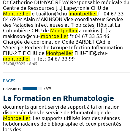
Dr Catherine DUNYAC-REMY Responsable médicale du
Centre de Ressources [...] Lapeyronie CHU de
Montpellier
e-tuaillon@chu-
montpellier
.fr 04 67 33
84 69 Pr Alain MAKINSON Vice-coordinateur Service
des Maladies Infectieuses et Tropicales, Hôpital La
Colombière CHU de
Montpellier
a-makins [...] a-
makinson@chu-
montpellier
.fr 04 67 33 55 46
Chargée de coordination Odile BARDET CAdre
SYnergie Recherche Groupe Infection-Inflammation
FHU-2 TIE CHU de
Montpellier
FHU-TIE@chu-
montpellier
.fr Tél : 04 67 33 99
25/08/2025 18:45
PAGES
relevance:
75%
La formation en Rhumatologie
documents qui ont servi de support à la formation
dispensée dans le service de Rhumatologie de
Montpellier
. Les supports utilisés lors des séances
hebdomadaires de bibliographie et ceux présentés
lors des