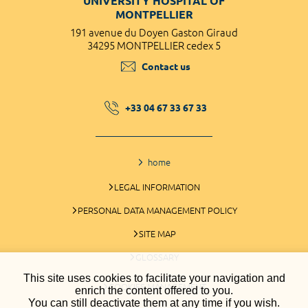
UNIVERSITY HOSPITAL OF
MONTPELLIER
191 avenue du Doyen Gaston Giraud
34295 MONTPELLIER cedex 5
Contact us
+33 04 67 33 67 33
home
LEGAL INFORMATION
PERSONAL DATA MANAGEMENT POLICY
SITE MAP
GLOSSARY
This site uses cookies to facilitate your navigation and
COOKIES MANAGEMENT
enrich the content offered to you.
You can still deactivate them at any time if you wish.