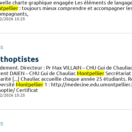
velle charte graphique engagée Les éléments de langage 
tpellier
: toujours mieux comprendre et accompagner les u
ompagnants,
2/2026 15:25
ES
thoptistes
idement. Directeur : Pr Max VILLAIN – CHU Gui de Chaulia
cent DAIEN – CHU Gui de Chauliac
Montpellier
Secrétariat 
larité [...] Chauliac accueille chaque année 25 étudiants.
versité
Montpellier
1 : http://medecine.edu.umontpellier.
optie/ Certificat
2/2026 15:25
ES