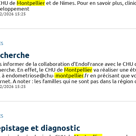
CHU de
Montpellier
et de Nimes. Pour en savoir plus, clin
eloppement
2/2026 15:25
ES
cherche
s informer de la collaboration d’EndoFrance avec le CHU
herche. En effet, le CHU de
Montpellier
va réaliser une étu
l à endometriose@chu-
montpellier
.fr en précisant que v
rnet. A noter : les familles qui ne sont pas dans la région
2/2026 15:25
ES
pistage et diagnostic