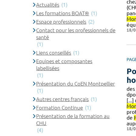
che
Actualités
(1)
(CHU
pan
Les formations BOAT®
(1)
Mon
Espace professionnels
(2)
équ
18/0
Contact pour les professionnels de
santé
(1)
Liens conseillés
(1)
PAG
Equipes et composantes
labellisées
Po
(1)
ho
Présentation du CoEN Montpellier
des
(1)
dpo
Autres centres français
(1)
[..
Mon
Formation Continue
(1)
prot
Présentation de la formation au
de
CHU
aup
18/0
(4)