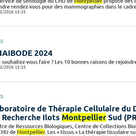
service de sénologie du CHU de
Montpellier
propose des co
ndre rendez-vous pour des mammographies dans le cadre d
2/2026 15:25
ES
NAIBODE 2024
 souhaitez-vous faire ? Les 10 bonnes raisons de rejoind
2/2026 15:25
ES
boratoire de Thérapie Cellulaire du 
 Recherche Ilots
Montpellier
Sud (P
tre de Ressources Biologiques, Centre de Collections B
CHU de
Montpellier
. Les « tissus » La thérapie tissulaire su