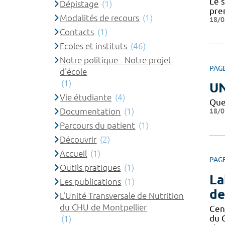
Le 
Dépistage
(1)
pre
Modalités de recours
(1)
18/0
Contacts
(1)
Ecoles et instituts
(46)
Notre politique - Notre projet
PAG
d'école
(1)
U
Vie étudiante
(4)
Que
Documentation
(1)
18/0
Parcours du patient
(1)
Découvrir
(2)
Accueil
(1)
PAG
Outils pratiques
(1)
La
Les publications
(1)
de
L'Unité Transversale de Nutrition
du CHU de Montpellier
Cen
du 
(1)