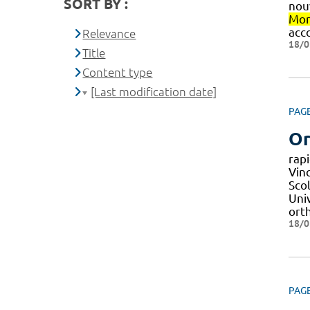
SORT BY :
nou
Mon
acc
Relevance
18/0
Title
Content type
[Last modification date]
PAG
Or
rap
Vin
Sco
Uni
orth
18/0
PAG