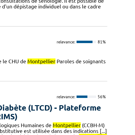
nsultations de sénologie. Il est possible de
'un dépistage individuel ou dans le cadre
relevance:
81%
re le CHU de
Montpellier
Paroles de soignants
relevance:
56%
Diabète (LTCD) - Plateforme
RIMS)
iologiques Humaines de
Montpellier
(CCBH-M)
bstitutive est utilisée dans des indications [...]