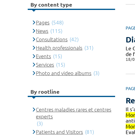
By content type
Pages
(548)
PAG
News
(115)
Di
Consultations
(42)
Health professionals
(31)
Le 
de 
Events
(15)
18/0
Services
(15)
Photo and video albums
(3)
PAG
By rootline
Re
Il 
Centres maladies rares et centres
Mon
experts
ant
(3)
Mon
Patients and Visitors
(81)
Eval