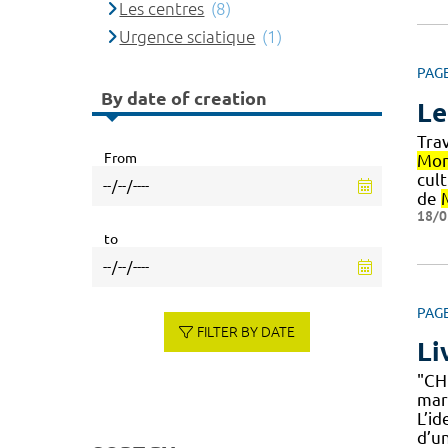
Les centres
(8)
Urgence sciatique
(1)
PAG
By date of creation
Le
Trav
From
Mon
cult
de
18/0
to
PAG
FILTER BY DATE
Li
"CH
mar
L’i
d’un