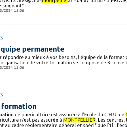
TACTS : ifas@chu-
montpellier
.fr - 04 67 33 88 45 PRO
e-soignant"
3/2024 11:06
ES
équipe permanente
r répondre au mieux à vos besoins, l’équipe de la forma
’organisation de votre formation se compose de 3 conseill
3/2024 11:06
ES
 formation
ation de puéricultrice est assurée à l'Ecole du C.H.U. de
riculture n'est pas assurée à
MONTPELLIER
. Les centres,
] nt au cadre réglementaire général et spécifique [1] , l’é