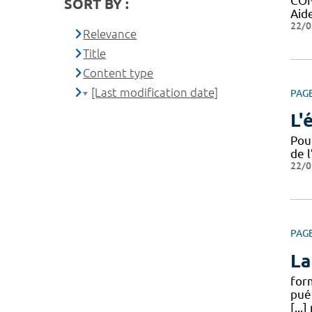
CON
SORT BY :
Aid
22/0
Relevance
Title
Content type
[Last modification date]
PAG
L'
Pou
de l
22/0
PAG
La
form
pué
[...