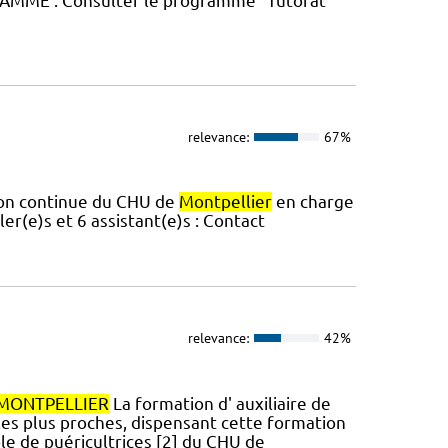
GRAMME : Consulter le programme "Tutorat
relevance:
67%
tion continue du CHU de
Montpellier
en charge
er(e)s et 6 assistant(e)s : Contact
relevance:
42%
MONTPELLIER
La formation d' auxiliaire de
 les plus proches, dispensant cette formation
cole de puéricultrices [2] du CHU de