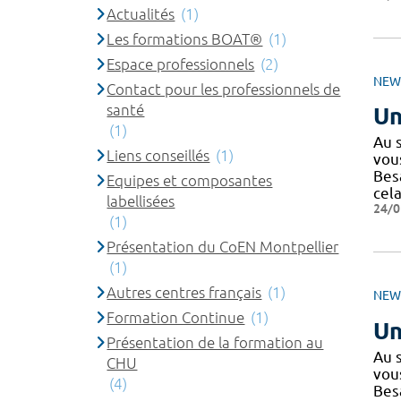
Actualités
(1)
Les formations BOAT®
(1)
Espace professionnels
(2)
NEW
Contact pour les professionnels de
santé
Un
(1)
Au 
Liens conseillés
(1)
vous
Bes
Equipes et composantes
cel
labellisées
24/0
(1)
Présentation du CoEN Montpellier
(1)
Autres centres français
(1)
NEW
Formation Continue
(1)
Un
Présentation de la formation au
Au 
CHU
vous
(4)
Bes