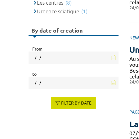
cel
Les centres
(8)
24/0
Urgence sciatique
(1)
By date of creation
NEW
Un
From
Au 
vous
Bes
to
cel
24/0
FILTER BY DATE
PAG
La
07/