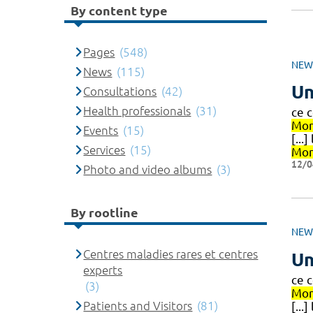
By content type
Pages
(548)
NEW
News
(115)
Un
Consultations
(42)
Health professionals
(31)
ce 
Mon
Events
(15)
[..
Services
(15)
Mon
12/0
Photo and video albums
(3)
By rootline
NEW
Centres maladies rares et centres
Un
experts
ce 
(3)
Mon
Patients and Visitors
(81)
[..