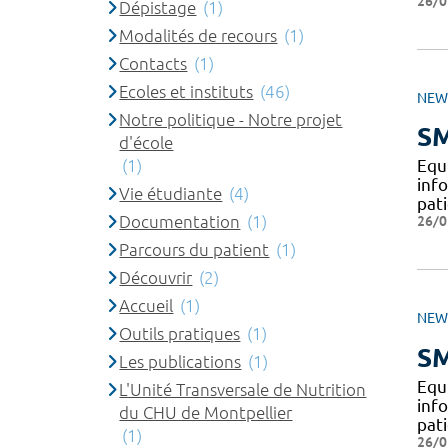
26/0
Dépistage
(1)
Modalités de recours
(1)
Contacts
(1)
Ecoles et instituts
(46)
NEW
Notre politique - Notre projet
SM
d'école
(1)
​​E
inf
Vie étudiante
(4)
pat
Documentation
(1)
26/0
Parcours du patient
(1)
Découvrir
(2)
Accueil
(1)
NEW
Outils pratiques
(1)
SM
Les publications
(1)
​​E
L'Unité Transversale de Nutrition
inf
du CHU de Montpellier
pat
(1)
26/0