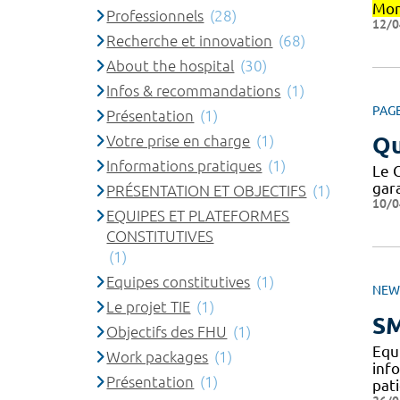
Mon
Professionnels
(28)
12/0
Recherche et innovation
(68)
About the hospital
(30)
Infos & recommandations
(1)
PAG
Présentation
(1)
Votre prise en charge
(1)
Qu
Informations pratiques
(1)
Le 
gar
PRÉSENTATION ET OBJECTIFS
(1)
10/0
EQUIPES ET PLATEFORMES
CONSTITUTIVES
(1)
Equipes constitutives
(1)
NEW
Le projet TIE
(1)
SM
Objectifs des FHU
(1)
​​E
Work packages
(1)
inf
Présentation
(1)
pat