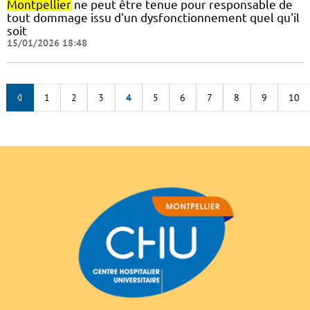
Montpellier
ne peut être tenue pour responsable de
tout dommage issu d'un dysfonctionnement quel qu'il
soit
15/01/2026 18:48
1
2
3
4
5
6
7
8
9
10