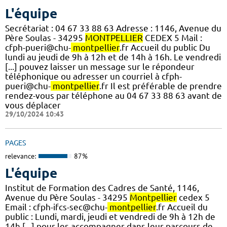
L'équipe
Secrétariat : 04 67 33 88 63 Adresse : 1146, Avenue du
Père Soulas - 34295
MONTPELLIER
CEDEX 5 Mail :
cfph-pueri@chu-
montpellier
.fr Accueil du public Du
lundi au jeudi de 9h à 12h et de 14h à 16h. Le vendredi
[...] pouvez laisser un message sur le répondeur
téléphonique ou adresser un courriel à cfph-
pueri@chu-
montpellier
.fr Il est préférable de prendre
rendez-vous par téléphone au 04 67 33 88 63 avant de
vous déplacer
29/10/2024 10:43
PAGES
relevance:
87%
L'équipe
Institut de Formation des Cadres de Santé, 1146,
Avenue du Père Soulas - 34295
Montpellier
cedex 5
Email : cfph-ifcs-sec@chu-
montpellier
.fr Accueil du
public : Lundi, mardi, jeudi et vendredi de 9h à 12h de
14h [...] pour les accompagner dans leur parcours de