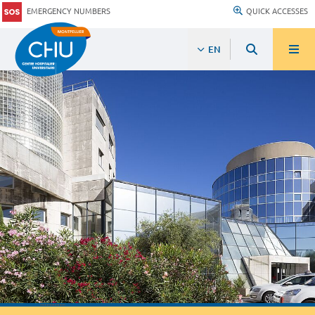
EMERGENCY NUMBERS
QUICK ACCESSES
EN