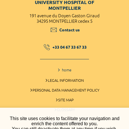
UNIVERSITY HOSPITAL OF
MONTPELLIER
191 avenue du Doyen Gaston Giraud
34295 MONTPELLIER cedex 5
Contact us
+33 04 67 33 67 33
home
LEGAL INFORMATION
PERSONAL DATA MANAGEMENT POLICY
SITE MAP
GLOSSARY
This site uses cookies to facilitate your navigation and
COOKIES MANAGEMENT
enrich the content offered to you.
You can still deactivate them at any time if you wish.