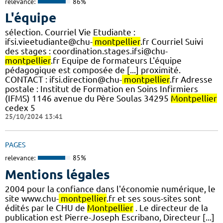
relevance:
86%
L'équipe
sélection. Courriel Vie Etudiante :
ifsi.vieetudiante@chu-
montpellier
.fr Courriel Suivi
des stages : coordination.stages.ifsi@chu-
montpellier
.fr Equipe de formateurs L'équipe
pédagogique est composée de [...] proximité.
CONTACT : ifsi.direction@chu-
montpellier
.fr Adresse
postale : Institut de Formation en Soins Infirmiers
(IFMS) 1146 avenue du Père Soulas 34295
Montpellier
cedex 5
25/10/2024 13:41
PAGES
relevance:
85%
Mentions légales
2004 pour la confiance dans l'économie numérique, le
site www.chu-
montpellier
.fr et ses sous-sites sont
édités par le CHU de
Montpellier
. Le directeur de la
publication est Pierre-Joseph Escribano, Directeur [...]