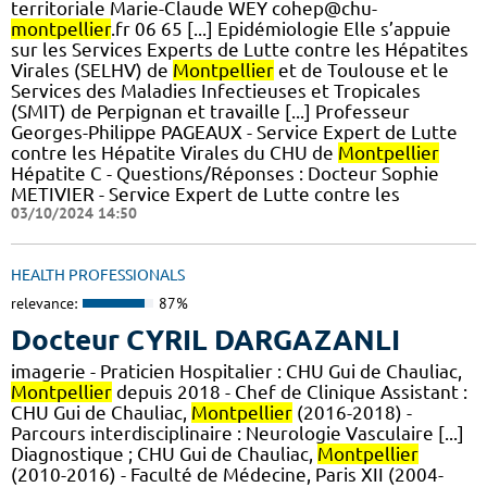
territoriale Marie-Claude WEY cohep@chu-
montpellier
.fr 06 65 [...] Epidémiologie Elle s’appuie
sur les Services Experts de Lutte contre les Hépatites
Virales (SELHV) de
Montpellier
et de Toulouse et le
Services des Maladies Infectieuses et Tropicales
(SMIT) de Perpignan et travaille [...] Professeur
Georges-Philippe PAGEAUX - Service Expert de Lutte
contre les Hépatite Virales du CHU de
Montpellier
Hépatite C - Questions/Réponses : Docteur Sophie
METIVIER - Service Expert de Lutte contre les
03/10/2024 14:50
HEALTH PROFESSIONALS
relevance:
87%
Docteur CYRIL DARGAZANLI
imagerie - Praticien Hospitalier : CHU Gui de Chauliac,
Montpellier
depuis 2018 - Chef de Clinique Assistant :
CHU Gui de Chauliac,
Montpellier
(2016-2018) -
Parcours interdisciplinaire : Neurologie Vasculaire [...]
Diagnostique ; CHU Gui de Chauliac,
Montpellier
(2010-2016) - Faculté de Médecine, Paris XII (2004-