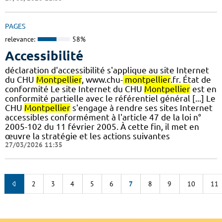
PAGES
relevance:
58%
Accessibilité
déclaration d'accessibilité s'applique au site Internet
du CHU
Montpellier
, www.chu-
montpellier
.fr. État de
conformité Le site Internet du CHU
Montpellier
est en
conformité partielle avec le référentiel général [...] Le
CHU
Montpellier
s'engage à rendre ses sites Internet
accessibles conformément à l'article 47 de la loi n°
2005-102 du 11 février 2005. À cette fin, il met en
œuvre la stratégie et les actions suivantes
27/03/2026 11:35
2
3
4
5
6
7
8
9
10
11