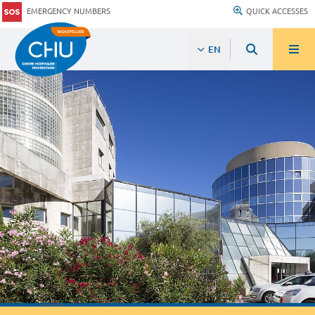
EMERGENCY NUMBERS
QUICK ACCESSES
EN