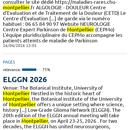
consulter le site dédié https://maladies-rares.chu-
montpellier
.fr ALGOLOGIE - DOULEUR Centre
d'Evaluation et de Traitement de la Douleur (CETD) Le
Centre d'Evaluation [...] de garde via le numéro
habituel : 06 65 84 90 97 Website NEUROLOGIE
Centre Expert Parkinson de
Montpellier
(CEPMo)
L'équipe pluridisciplinaire du CEPMo accompagne les
patients atteints de maladie de Parkinson
16/04/2026 13:55
PAGES
relevance:
75%
ELGGN 2026
Venue: The Botanical Institute, University of
Montpellier
Nestled in the historic heart of
Montpellier
, the Botanical institute of the University
of
Montpellier
offers a unique setting where science,
history [...] Low-Grade Glioma Network (ELGGN). The
20th edition of the ELGGN annual meeting will take
place in
Montpellier
, on April 23-25, 2026 . For two
decades, the ELGGN has united neurosurgeons,