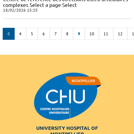
complexes Select a page Select
18/02/2026 15:25
4
5
6
7
8
9
10
11
12
UNIVERSITY HOSPITAL OF
MONTPELLIER