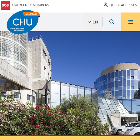
EMERGENCY NUMBERS
QUICK ACCESSES
EN