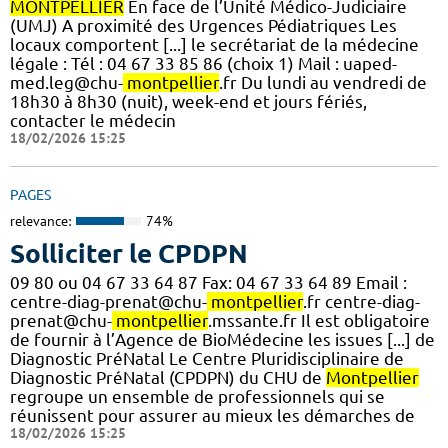
MONTPELLIER
En face de l’Unité Médico-Judiciaire
(UMJ) A proximité des Urgences Pédiatriques Les
locaux comportent [...] le secrétariat de la médecine
légale : Tél : 04 67 33 85 86 (choix 1) Mail : uaped-
med.leg@chu-
montpellier
.fr Du lundi au vendredi de
18h30 à 8h30 (nuit), week-end et jours fériés,
contacter le médecin
18/02/2026 15:25
PAGES
relevance:
74%
Solliciter le CPDPN
09 80 ou 04 67 33 64 87 Fax: 04 67 33 64 89 Email :
centre-diag-prenat@chu-
montpellier
.fr centre-diag-
prenat@chu-
montpellier
.mssante.fr Il est obligatoire
de fournir à l’Agence de BioMédecine les issues [...] de
Diagnostic PréNatal Le Centre Pluridisciplinaire de
Diagnostic PréNatal (CPDPN) du CHU de
Montpellier
regroupe un ensemble de professionnels qui se
réunissent pour assurer au mieux les démarches de
18/02/2026 15:25