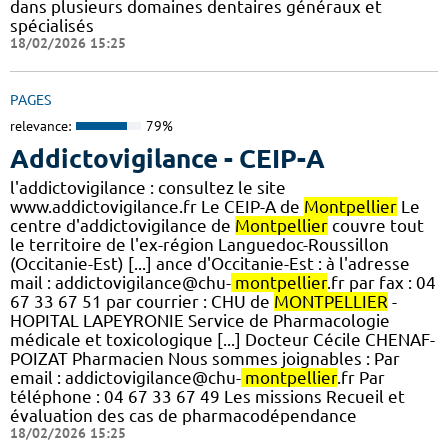
dans plusieurs domaines dentaires généraux et
spécialisés
18/02/2026 15:25
PAGES
relevance:
79%
Addictovigilance - CEIP-A
l'addictovigilance : consultez le site
www.addictovigilance.fr Le CEIP-A de
Montpellier
Le
centre d'addictovigilance de
Montpellier
couvre tout
le territoire de l'ex-région Languedoc-Roussillon
(Occitanie-Est) [...] ance d'Occitanie-Est : à l'adresse
mail : addictovigilance@chu-
montpellier
.fr par fax : 04
67 33 67 51 par courrier : CHU de
MONTPELLIER
-
HOPITAL LAPEYRONIE Service de Pharmacologie
médicale et toxicologique [...] Docteur Cécile CHENAF-
POIZAT Pharmacien Nous sommes joignables : Par
email : addictovigilance@chu-
montpellier
.fr Par
téléphone : 04 67 33 67 49 Les missions Recueil et
évaluation des cas de pharmacodépendance
18/02/2026 15:25