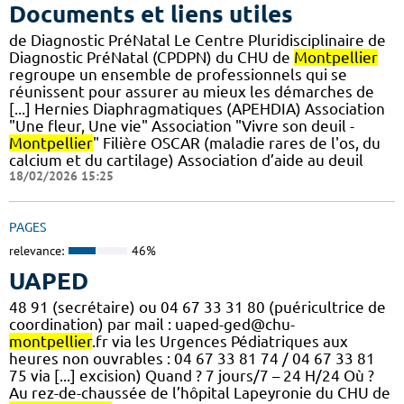
Documents et liens utiles
de Diagnostic PréNatal Le Centre Pluridisciplinaire de
Diagnostic PréNatal (CPDPN) du CHU de
Montpellier
regroupe un ensemble de professionnels qui se
réunissent pour assurer au mieux les démarches de
[...] Hernies Diaphragmatiques (APEHDIA) Association
"Une fleur, Une vie" Association "Vivre son deuil -
Montpellier
" Filière OSCAR (maladie rares de l'os, du
calcium et du cartilage) Association d’aide au deuil
18/02/2026 15:25
PAGES
relevance:
46%
UAPED
48 91 (secrétaire) ou 04 67 33 31 80 (puéricultrice de
coordination) par mail : uaped-ged@chu-
montpellier
.fr via les Urgences Pédiatriques aux
heures non ouvrables : 04 67 33 81 74 / 04 67 33 81
75 via [...] excision) Quand ? 7 jours/7 – 24 H/24 Où ?
Au rez-de-chaussée de l’hôpital Lapeyronie du CHU de