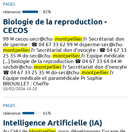
PAGES
relevance:
82%
Biologie de la reproduction -
CECOS
99 ✉ cecos-secr@chu-
montpellier
.fr Secrétariat don
de sperme : ☎ 04 67 33 62 99 ✉ dsperme-sec@chu-
montpellier
.fr Secrétariat don d’ovocyte : ☎ 04 67 33
25 35 ✉ do-sec@chu-
montpellier
.fr Equipe médicale
[...] biologie de la reproduction ☎ 04 67 33 64 04 ✉
secbdr@chu-
montpellier
.fr Secrétariat don d’ovocyte
☎ 04 67 33 25 35 ✉ do-sec@chu-
montpellier
.fr
Equipe médicale et paramédicale Pr Sophie
BROUILLET : Cheffe
18/02/2026 15:25
PAGES
relevance:
61%
Intelligence Artificielle (IA)
Au CHU de
Montpellier
, nous développons l’usage de