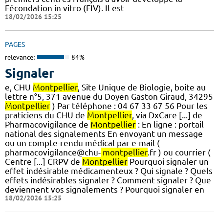
Fécondation in vitro (FIV). Il est
18/02/2026 15:25
PAGES
relevance:
84%
Signaler
e, CHU
Montpellier
, Site Unique de Biologie, boite au
lettre n°5, 371 avenue du Doyen Gaston Giraud, 34295
Montpellier
) Par téléphone : 04 67 33 67 56 Pour les
praticiens du CHU de
Montpellier
, via DxCare [...] de
Pharmacovigilance de
Montpellier
: En ligne : portail
national des signalements En envoyant un message
ou un compte-rendu médical par e-mail (
pharmacovigilance@chu-
montpellier
.fr ) ou courrier (
Centre [...] CRPV de
Montpellier
Pourquoi signaler un
effet indésirable médicamenteux ? Qui signale ? Quels
effets indésirables signaler ? Comment signaler ? Que
deviennent vos signalements ? Pourquoi signaler en
18/02/2026 15:25