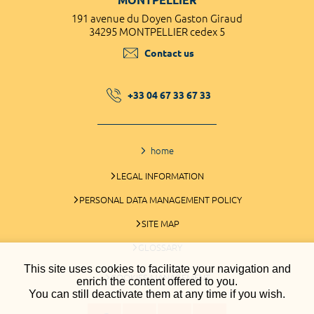
191 avenue du Doyen Gaston Giraud
34295 MONTPELLIER cedex 5
Contact us
+33 04 67 33 67 33
home
LEGAL INFORMATION
PERSONAL DATA MANAGEMENT POLICY
SITE MAP
GLOSSARY
This site uses cookies to facilitate your navigation and
COOKIES MANAGEMENT
enrich the content offered to you.
You can still deactivate them at any time if you wish.