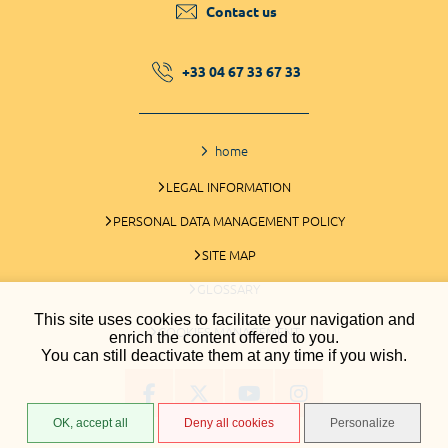
Contact us
+33 04 67 33 67 33
home
LEGAL INFORMATION
PERSONAL DATA MANAGEMENT POLICY
SITE MAP
GLOSSARY
This site uses cookies to facilitate your navigation and
COOKIES MANAGEMENT
enrich the content offered to you.
You can still deactivate them at any time if you wish.
OK, accept all
Deny all cookies
Personalize