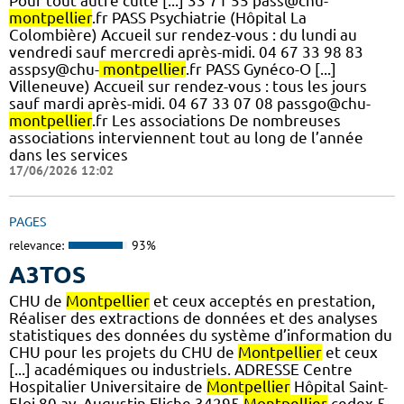
Pour tout autre culte [...] 33 71 55 pass@chu-
montpellier
.fr PASS Psychiatrie (Hôpital La
Colombière) Accueil sur rendez-vous : du lundi au
vendredi sauf mercredi après-midi. 04 67 33 98 83
asspsy@chu-
montpellier
.fr PASS Gynéco-O [...]
Villeneuve) Accueil sur rendez-vous : tous les jours
sauf mardi après-midi. 04 67 33 07 08 passgo@chu-
montpellier
.fr Les associations De nombreuses
associations interviennent tout au long de l’année
dans les services
17/06/2026 12:02
PAGES
relevance:
93%
A3TOS
CHU de
Montpellier
et ceux acceptés en prestation,
Réaliser des extractions de données et des analyses
statistiques des données du système d’information du
CHU pour les projets du CHU de
Montpellier
et ceux
[...] académiques ou industriels. ADRESSE Centre
Hospitalier Universitaire de
Montpellier
Hôpital Saint-
Eloi 80 av. Augustin Fliche 34295
Montpellier
cedex 5