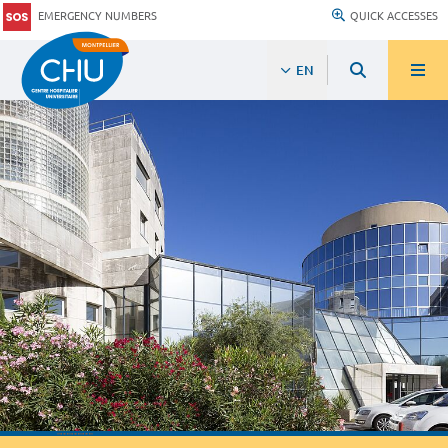
EMERGENCY NUMBERS
QUICK ACCESSES
EN