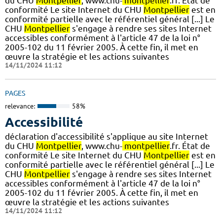
du CHU
Montpellier
, www.chu-
montpellier
.fr. État de
conformité Le site Internet du CHU
Montpellier
est en
conformité partielle avec le référentiel général [...] Le
CHU
Montpellier
s'engage à rendre ses sites Internet
accessibles conformément à l'article 47 de la loi n°
2005-102 du 11 février 2005. À cette fin, il met en
œuvre la stratégie et les actions suivantes
14/11/2024 11:12
PAGES
relevance:
58%
Accessibilité
déclaration d'accessibilité s'applique au site Internet
du CHU
Montpellier
, www.chu-
montpellier
.fr. État de
conformité Le site Internet du CHU
Montpellier
est en
conformité partielle avec le référentiel général [...] Le
CHU
Montpellier
s'engage à rendre ses sites Internet
accessibles conformément à l'article 47 de la loi n°
2005-102 du 11 février 2005. À cette fin, il met en
œuvre la stratégie et les actions suivantes
14/11/2024 11:12