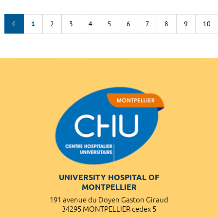
1
2
3
4
5
6
7
8
9
10
UNIVERSITY HOSPITAL OF
MONTPELLIER
191 avenue du Doyen Gaston Giraud
34295 MONTPELLIER cedex 5