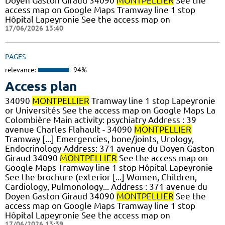
Doyen Gaston Giraud 34090
MONTPELLIER
See the
access map on Google Maps Tramway line 1 stop
Hôpital Lapeyronie See the access map on
17/06/2026 13:40
PAGES
relevance:
94%
Access plan
34090
MONTPELLIER
Tramway line 1 stop Lapeyronie
or Universités See the access map on Google Maps La
Colombière Main activity: psychiatry Address : 39
avenue Charles Flahault - 34090
MONTPELLIER
Tramway [...] Emergencies, bone/joints, Urology,
Endocrinology Address: 371 avenue du Doyen Gaston
Giraud 34090
MONTPELLIER
See the access map on
Google Maps Tramway line 1 stop Hôpital Lapeyronie
See the brochure (exterior [...] Women, Children,
Cardiology, Pulmonology... Address : 371 avenue du
Doyen Gaston Giraud 34090
MONTPELLIER
See the
access map on Google Maps Tramway line 1 stop
Hôpital Lapeyronie See the access map on
17/06/2026 13:39