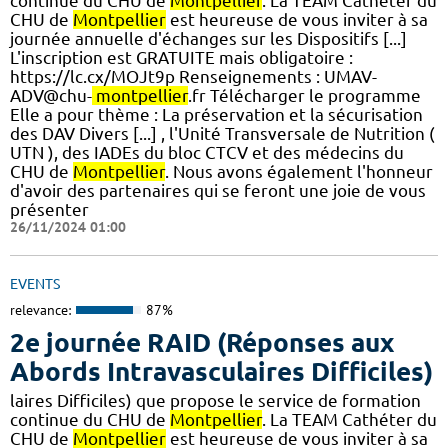
continue du CHU de
Montpellier
. La TEAM Cathéter du
CHU de
Montpellier
est heureuse de vous inviter à sa
journée annuelle d'échanges sur les Dispositifs [...]
L'inscription est GRATUITE mais obligatoire :
https://lc.cx/MOJt9p Renseignements : UMAV-
ADV@chu-
montpellier
.fr Télécharger le programme​
Elle a pour thème : La préservation et la sécurisation
des DAV Divers [...] , l'Unité Transversale de Nutrition (
UTN ), des IADEs du bloc CTCV et des médecins du
CHU de
Montpellier
. Nous avons également l'honneur
d'avoir des partenaires qui se feront une joie de vous
présenter
26/11/2024 01:00
EVENTS
relevance:
87%
2e journée RAID (Réponses aux
Abords Intravasculaires Difficiles)
laires Difficiles) que propose le service de formation
continue du CHU de
Montpellier
. La TEAM Cathéter du
CHU de
Montpellier
est heureuse de vous inviter à sa