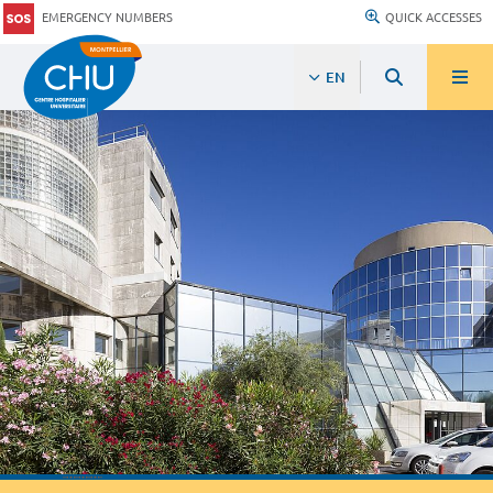
EMERGENCY NUMBERS
QUICK ACCESSES
EN