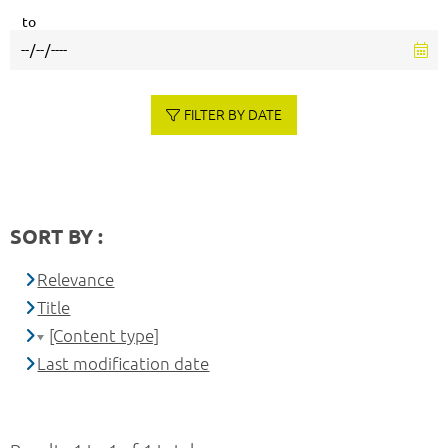
to
FILTER BY DATE
SORT BY :
Relevance
Title
[Content type]
Last modification date