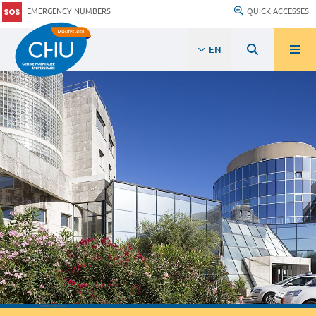
EMERGENCY NUMBERS
QUICK ACCESSES
EN