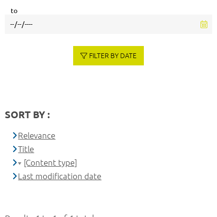
to
FILTER BY DATE
SORT BY :
Relevance
Title
[Content type]
Last modification date