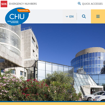
EMERGENCY NUMBERS
QUICK ACCESSES
EN