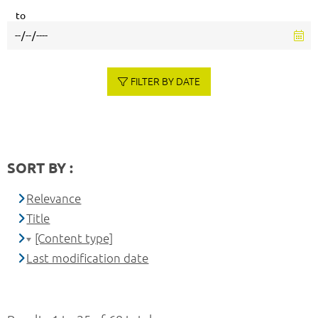
to
FILTER BY DATE
SORT BY :
Relevance
Title
[Content type]
Last modification date