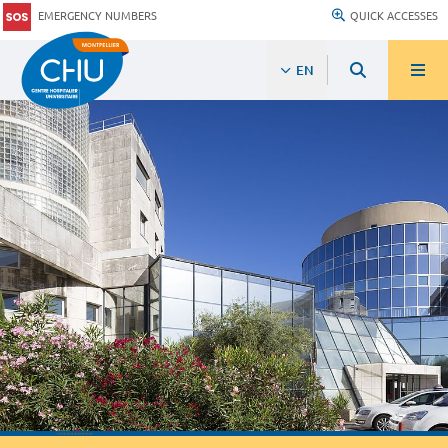
EMERGENCY NUMBERS
QUICK ACCESSES
EN