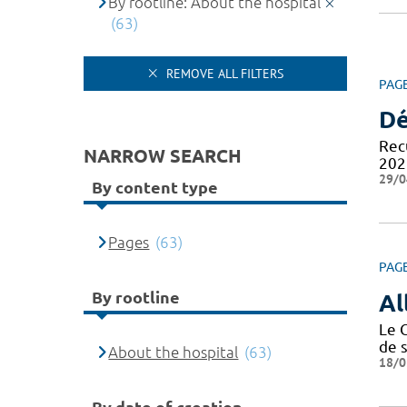
By rootline: About the hospital
(63)
REMOVE ALL FILTERS
PAG
Dé
Recu
NARROW SEARCH
202
29/0
By content type
Pages
(63)
PAG
By rootline
Al
Le 
de 
About the hospital
(63)
18/0