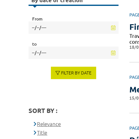
By date of creation
PAG
From
Fi
Tra
con
to
18/0
FILTER BY DATE
PAG
Me
15/0
SORT BY :
Relevance
PAG
Title