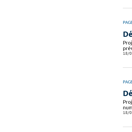
PAG
Dé
Pro
prév
18/0
PAG
Dé
Proj
numé
18/0