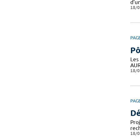
d’un
18/0
PAG
Pô
Les
AUR
18/0
PAG
Dé
Pro
rec
18/0