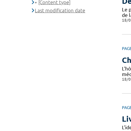
Dé
[Content type]
Le 
Last modification date
de 
18/0
PAG
Ch
L'hô
méd
18/0
PAG
Li
L’i