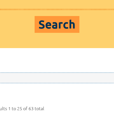
Search
lts 1 to 25 of 63 total