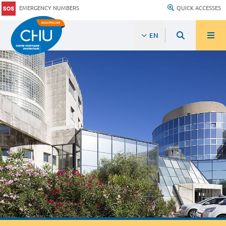
EMERGENCY NUMBERS
QUICK ACCESSES
EN