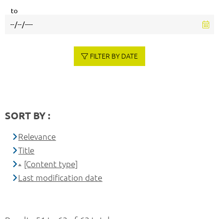
to
FILTER BY DATE
SORT BY :
Relevance
Title
[Content type]
Last modification date