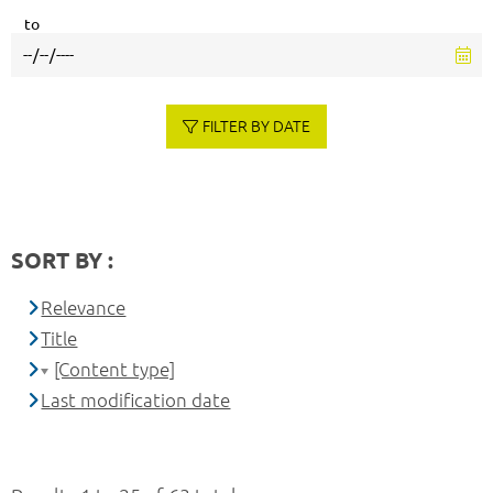
to
FILTER BY DATE
SORT BY :
Relevance
Title
[Content type]
Last modification date