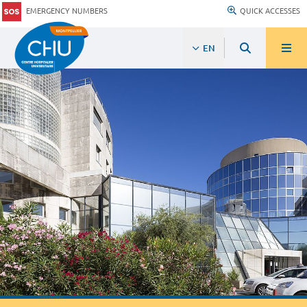
EMERGENCY NUMBERS
QUICK ACCESSES
EN