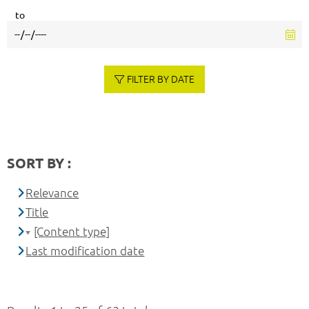
to
FILTER BY DATE
SORT BY :
Relevance
Title
[Content type]
Last modification date