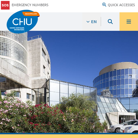
EMERGENCY NUMBERS
QUICK ACCESSES
EN