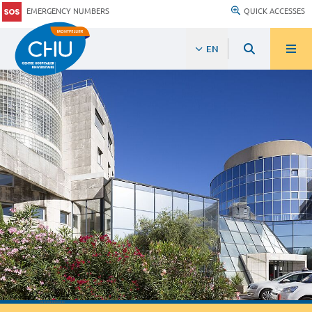
EMERGENCY NUMBERS
QUICK ACCESSES
EN