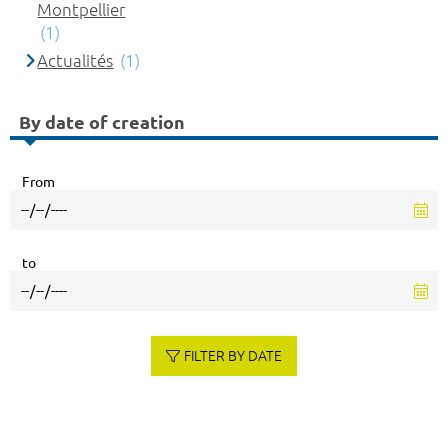
Montpellier
(1)
Actualités
(1)
By date of creation
From
to
FILTER BY DATE