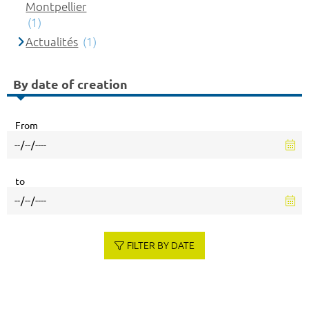
Montpellier
(1)
Actualités
(1)
By date of creation
From
to
FILTER BY DATE