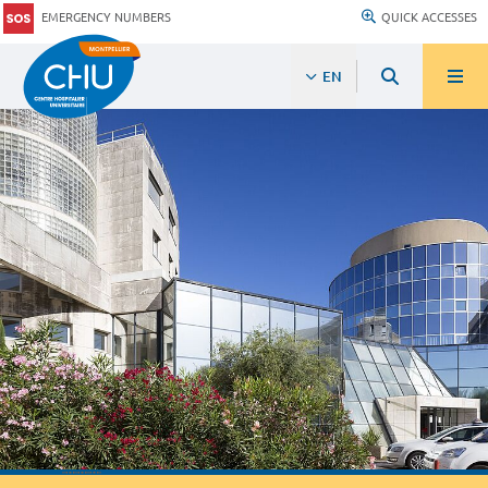
EMERGENCY NUMBERS
QUICK ACCESSES
EN