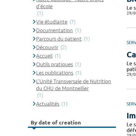
d'école
Le s
(1)
29/0
Vie étudiante
(7)
Documentation
(1)
Parcours du patient
(1)
SERV
Découvrir
(2)
Ca
Accueil
(1)
Le s
Outils pratiques
(1)
pati
Les publications
(1)
29/0
L'Unité Transversale de Nutrition
du CHU de Montpellier
(1)
Actualités
(1)
SERV
Im
By date of creation
Le 
défe
29/0