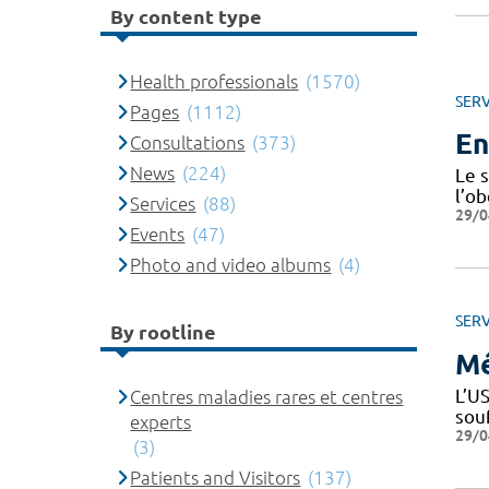
By content type
Health professionals
(1570)
SERV
Pages
(1112)
En
Consultations
(373)
News
(224)
Le 
l’ob
Services
(88)
29/0
Events
(47)
Photo and video albums
(4)
SERV
By rootline
Mé
L’US
Centres maladies rares et centres
sou
experts
29/0
(3)
Patients and Visitors
(137)