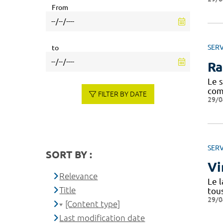
From
SERV
to
Ra
Le 
com
FILTER BY DATE
29/0
SERV
SORT BY :
Vi
Relevance
Le l
Title
tou
29/0
[Content type]
Last modification date