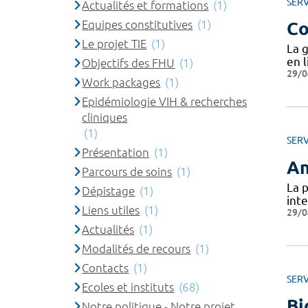
SERV
Actualités et formations
(1)
Equipes constitutives
(1)
Co
Le projet TIE
(1)
La 
en l
Objectifs des FHU
(1)
29/0
Work packages
(1)
Epidémiologie VIH & recherches
cliniques
(1)
SERV
Présentation
(1)
An
Parcours de soins
(1)
La 
Dépistage
(1)
int
Liens utiles
(1)
29/0
Actualités
(1)
Modalités de recours
(1)
Contacts
(1)
SERV
Ecoles et instituts
(68)
Bi
Notre politique - Notre projet