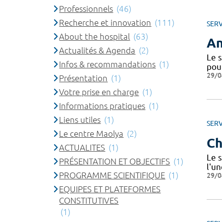
Professionnels
(46)
Recherche et innovation
(111)
SERV
About the hospital
(63)
An
Actualités & Agenda
(2)
Le 
Infos & recommandations
(1)
pou
29/0
Présentation
(1)
Votre prise en charge
(1)
Informations pratiques
(1)
Liens utiles
(1)
SERV
Le centre Maolya
(2)
Ch
ACTUALITES
(1)
Le s
PRÉSENTATION ET OBJECTIFS
(1)
l'u
PROGRAMME SCIENTIFIQUE
(1)
29/0
EQUIPES ET PLATEFORMES
CONSTITUTIVES
(1)