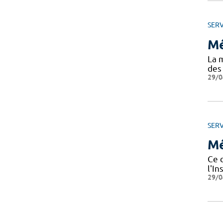
SERV
Mé
La m
des
29/0
SERV
Mé
Ce 
l'I
29/0