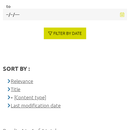
to
FILTER BY DATE
SORT BY :
Relevance
Title
[Content type]
Last modification date