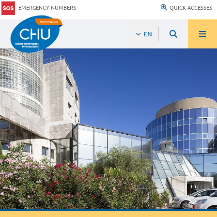
EMERGENCY NUMBERS
QUICK ACCESSES
EN