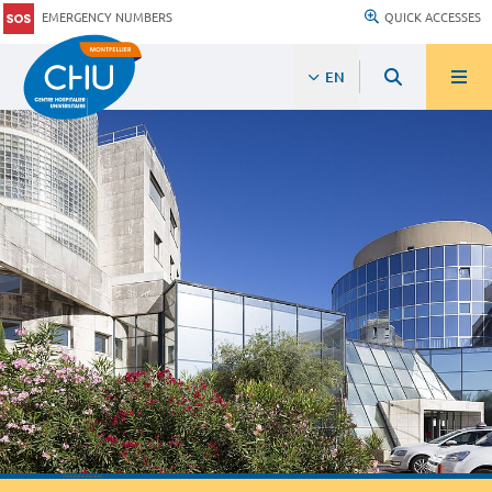
EMERGENCY NUMBERS
QUICK ACCESSES
EN