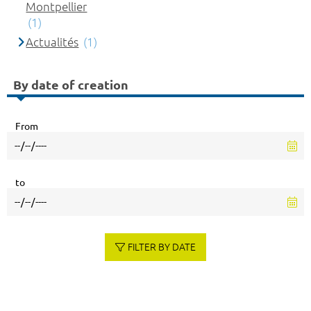
Montpellier
(1)
Actualités
(1)
By date of creation
From
to
FILTER BY DATE