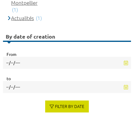
Montpellier
(1)
Actualités
(1)
By date of creation
From
to
FILTER BY DATE