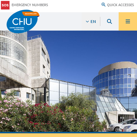
EMERGENCY NUMBERS
QUICK ACCESSES
EN