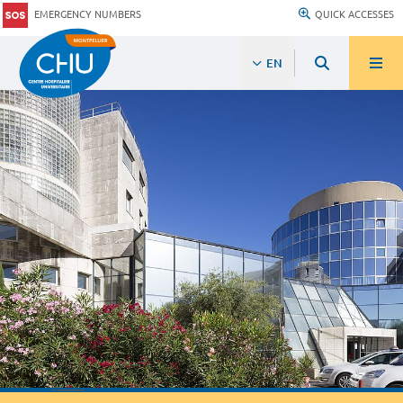
EMERGENCY NUMBERS
QUICK ACCESSES
EN