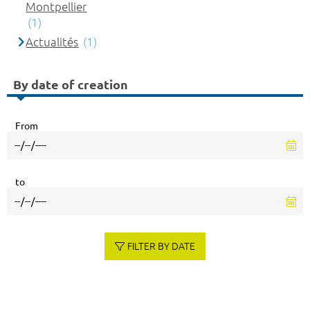
Montpellier
(1)
Actualités
(1)
By date of creation
From
to
FILTER BY DATE