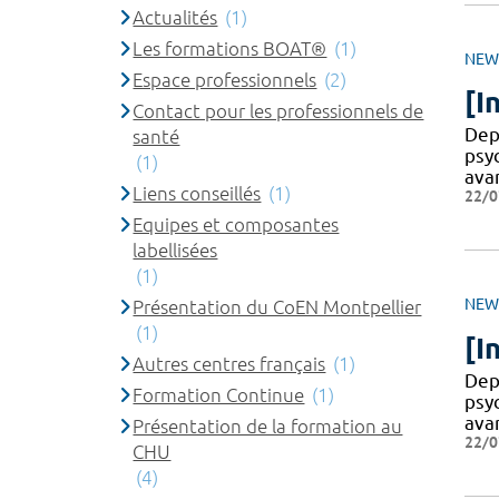
Actualités
(1)
Les formations BOAT®
(1)
NEW
Espace professionnels
(2)
[I
Contact pour les professionnels de
Dep
santé
psy
(1)
ava
Liens conseillés
(1)
22/0
Equipes et composantes
labellisées
(1)
NEW
Présentation du CoEN Montpellier
(1)
[I
Autres centres français
(1)
Dep
Formation Continue
(1)
psy
ava
Présentation de la formation au
22/0
CHU
(4)