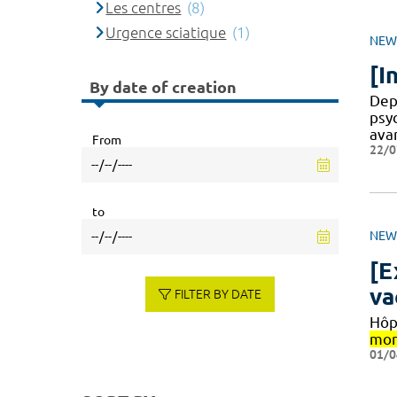
Les centres
(8)
Urgence sciatique
(1)
NEW
[I
By date of creation
Dep
psy
ava
From
22/0
to
NEW
[E
va
FILTER BY DATE
Hôpi
mon
01/0