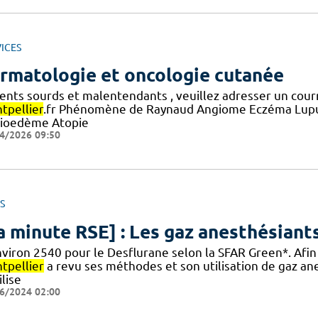
ICES
rmatologie et oncologie cutanée
ients sourds et malentendants , veuillez adresser un cour
tpellier
.fr Phénomène de Raynaud Angiome Eczéma Lupus 
ioedème Atopie
4/2026 09:50
S
a minute RSE] : Les gaz anesthésiants
nviron 2540 pour le Desflurane selon la SFAR Green*. Afin
tpellier
a revu ses méthodes et son utilisation de gaz anes
ilise
6/2024 02:00