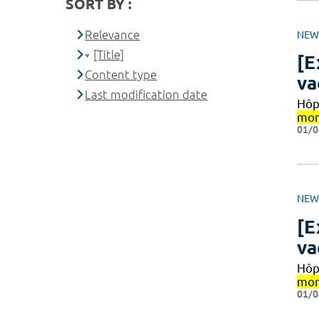
SORT BY :
Relevance
NEW
[Title]
[E
Content type
va
Last modification date
Hôpi
mon
01/0
NEW
[E
va
Hôpi
mon
01/0