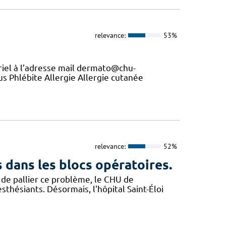
relevance:
53%
riel à l’adresse mail dermato@chu-
Phlébite Allergie Allergie cutanée
relevance:
52%
 dans les blocs opératoires.
 de pallier ce problème, le CHU de
thésiants. Désormais, l'hôpital Saint-Éloi