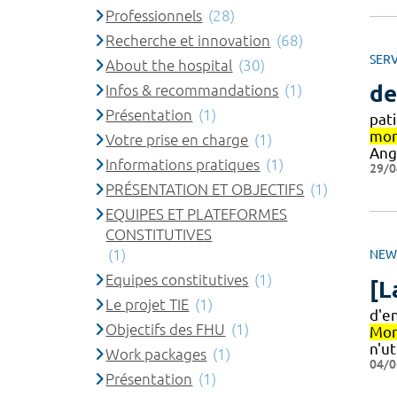
Professionnels
(28)
Recherche et innovation
(68)
SERV
About the hospital
(30)
de
Infos & recommandations
(1)
Présentation
(1)
pat
mon
Votre prise en charge
(1)
Ang
Informations pratiques
(1)
29/0
PRÉSENTATION ET OBJECTIFS
(1)
EQUIPES ET PLATEFORMES
CONSTITUTIVES
(1)
NEW
Equipes constitutives
(1)
[L
Le projet TIE
(1)
d'e
Objectifs des FHU
(1)
Mon
n'ut
Work packages
(1)
04/0
Présentation
(1)