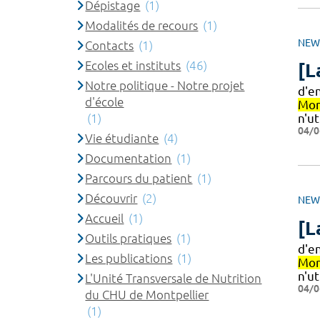
Dépistage
(1)
Modalités de recours
(1)
NEW
Contacts
(1)
Ecoles et instituts
(46)
[L
Notre politique - Notre projet
d'e
d'école
Mon
(1)
n'ut
04/0
Vie étudiante
(4)
Documentation
(1)
Parcours du patient
(1)
Découvrir
(2)
NEW
Accueil
(1)
[L
Outils pratiques
(1)
d'e
Les publications
(1)
Mon
n'ut
L'Unité Transversale de Nutrition
04/0
du CHU de Montpellier
(1)