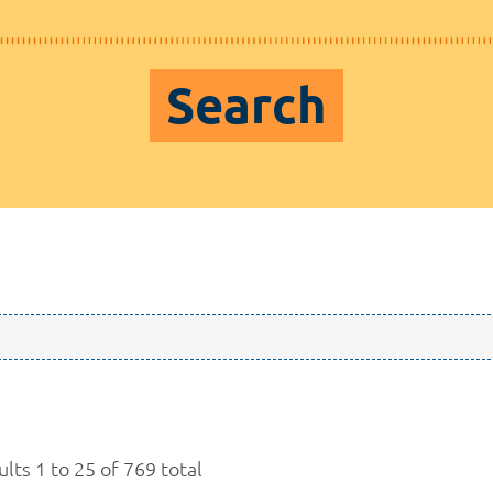
Search
lts 1 to 25 of 769 total