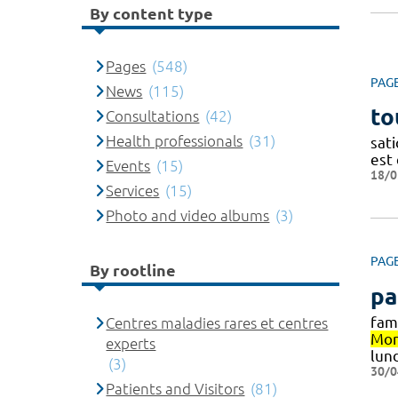
By content type
Pages
(548)
PAG
News
(115)
to
Consultations
(42)
Health professionals
(31)
sati
est 
Events
(15)
18/0
Services
(15)
Photo and video albums
(3)
PAG
By rootline
pa
fam
Centres maladies rares et centres
Mon
experts
lund
(3)
30/0
Patients and Visitors
(81)