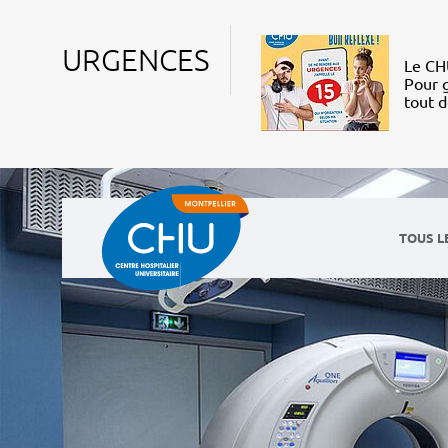
URGENCES
Le CHU
Pour g
tout 
TOUS L