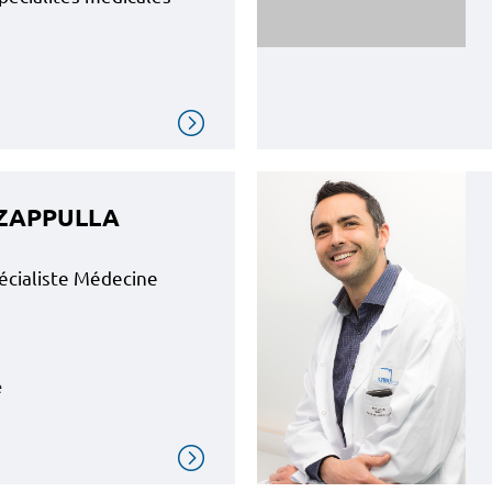
e ZAPPULLA
écialiste Médecine
e