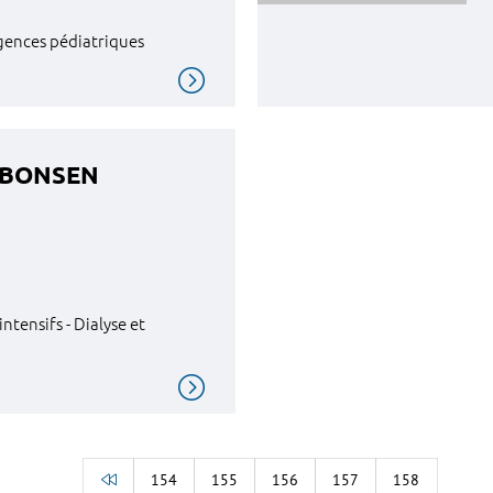
gences pédiatriques
URBONSEN
ntensifs - Dialyse et
154
155
156
157
158