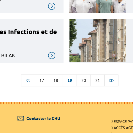
es Infections et de
e
 BILAK
17
18
19
20
21
BACK TO THE BEGINNING OF THE LIST
ALLER À
Contacter le CHU
ESPACE PA
ACCÈS AG