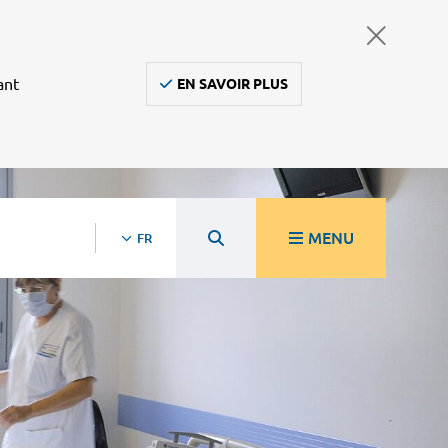
ant
EN SAVOIR PLUS
MENU
FR
re
Ambulanciers, taxis, vsl