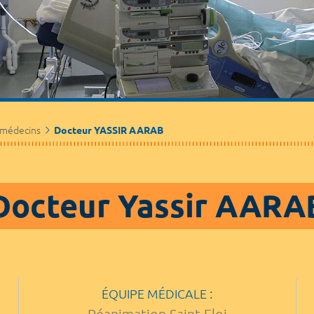
Médecine de ville
Journalistes
Partenaires / Associations
 médecins
Docteur YASSIR AARAB
Docteur Yassir AARA
ÉQUIPE MÉDICALE :