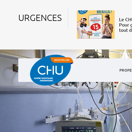
URGENCES
Le CHU
Pour g
tout 
PROFE