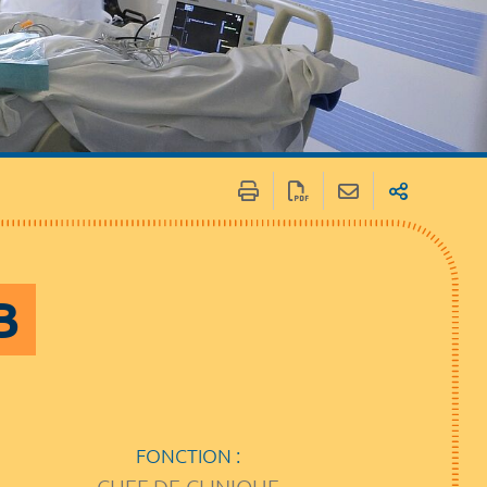
 / Médias
Marchés publics
B
FONCTION :