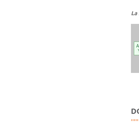
La
A
D