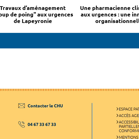
Travaux d’aménagement
Une pharmacienne cli
oup de poing" aux urgences
aux urgences : une in
de Lapeyronie
organisationnell
Contacter le CHU
ESPACE PA
ACCÈS AG
ACCESSIBIL
04 67 33 67 33
PARTIELL
CONFORM
MENTIONS