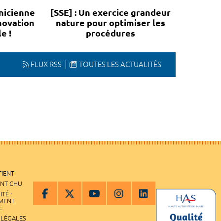
nicienne
[SSE] : Un exercice grandeur
novation
nature pour optimiser les
e !
procédures
FLUX RSS
TOUTES LES ACTUALITÉS
TIENT
ENT CHU
ITÉ :
EMENT
E
 LÉGALES