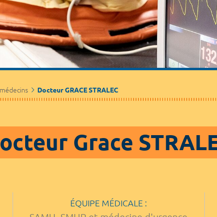
Médecine de ville
Journalistes
Partenaires / Associations
 médecins
Docteur GRACE STRALEC
octeur Grace STRAL
ÉQUIPE MÉDICALE :