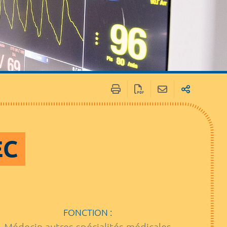
 / Médias
Marchés publics
EC
FONCTION :