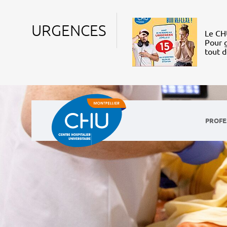
URGENCES
Le CHU
Pour g
tout 
PROFE