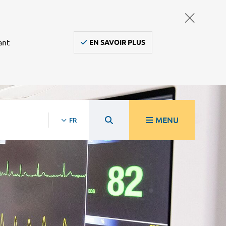
ant
EN SAVOIR PLUS
MENU
FR
re
Ambulanciers, taxis, vsl