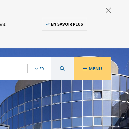
ant
EN SAVOIR PLUS
MENU
FR