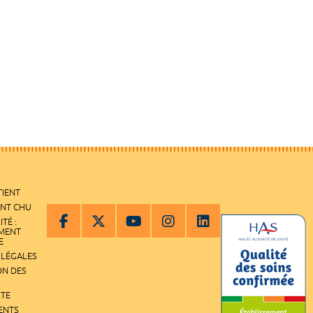
TIENT
ENT CHU
ITÉ :
EMENT
E
 LÉGALES
ON DES
ITE
ENTS