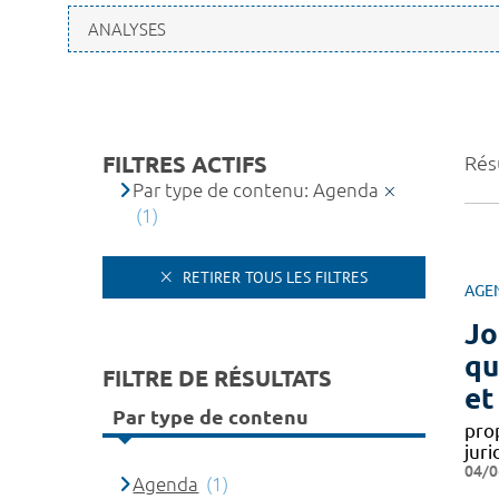
FILTRES ACTIFS
Résu
Par type de contenu: Agenda
(1)
RETIRER TOUS LES FILTRES
AGE
Jo
qu
FILTRE DE RÉSULTATS
et
Par type de contenu
pro
jur
04/0
Agenda
(1)