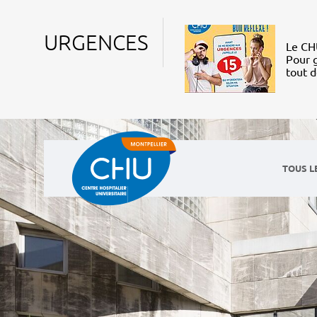
URGENCES
Le CHU
Pour g
tout 
TOUS L