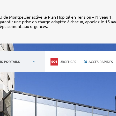
 de Montpellier active le Plan Hôpital en Tension – Niveau 1.
arantir une prise en charge adaptée à chacun, appelez le 15 av
déplacement aux urgences.
URGENCES
ACCÈS RAPIDES
ES PORTAILS